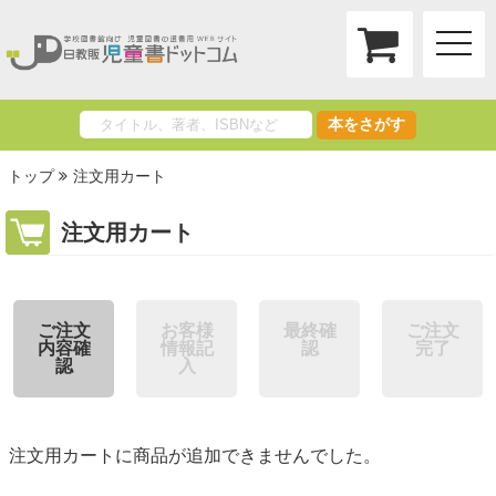
toggle
naviga
本をさがす
トップ
注文用カート
注文用カート
ご注文
お客様
最終確
ご注文
内容確
情報記
認
完了
認
入
注文用カートに商品が追加できませんでした。