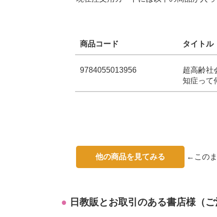
商品コード
タイトル
9784055013956
超高齢社会
知症って
他の商品を見てみる
←このま
日教販とお取引のある書店様（ご