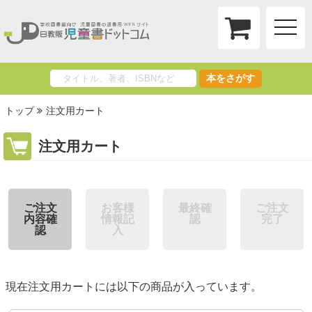
toggle
naviga
本をさがす
トップ
注文用カート
注文用カート
ご注文
お客様
最終確
ご注文
内容確
情報記
認
完了
認
入
現在注文用カートには以下の商品が入っています。