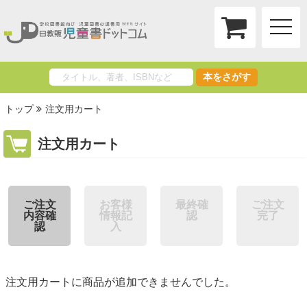
toggle
naviga
本をさがす
トップ
注文用カート
注文用カート
ご注文
お客様
最終確
ご注文
内容確
情報記
認
完了
認
入
注文用カートに商品が追加できませんでした。