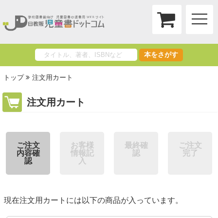
toggle
naviga
本をさがす
トップ
注文用カート
注文用カート
ご注文
お客様
最終確
ご注文
内容確
情報記
認
完了
認
入
現在注文用カートには以下の商品が入っています。