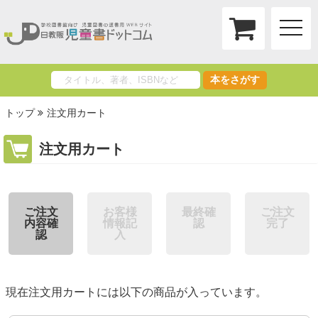
toggle
naviga
本をさがす
トップ
注文用カート
注文用カート
ご注文
お客様
最終確
ご注文
内容確
情報記
認
完了
認
入
現在注文用カートには以下の商品が入っています。