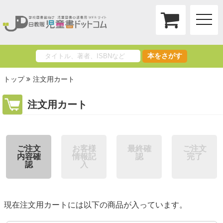
toggle
naviga
本をさがす
トップ
注文用カート
注文用カート
ご注文
お客様
最終確
ご注文
内容確
情報記
認
完了
認
入
現在注文用カートには以下の商品が入っています。