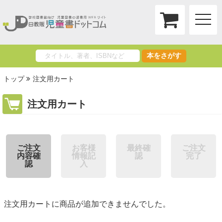
toggle
naviga
本をさがす
トップ
注文用カート
注文用カート
ご注文
お客様
最終確
ご注文
内容確
情報記
認
完了
認
入
注文用カートに商品が追加できませんでした。