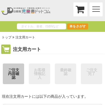
toggle
naviga
本をさがす
トップ
注文用カート
注文用カート
ご注文
お客様
最終確
ご注文
内容確
情報記
認
完了
認
入
現在注文用カートには以下の商品が入っています。