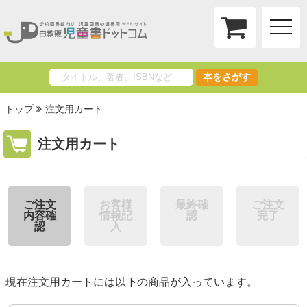
toggle
naviga
本をさがす
トップ
注文用カート
注文用カート
ご注文
お客様
最終確
ご注文
内容確
情報記
認
完了
認
入
現在注文用カートには以下の商品が入っています。