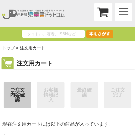
toggle
naviga
本をさがす
トップ
注文用カート
注文用カート
ご注文
お客様
最終確
ご注文
内容確
情報記
認
完了
認
入
現在注文用カートには以下の商品が入っています。