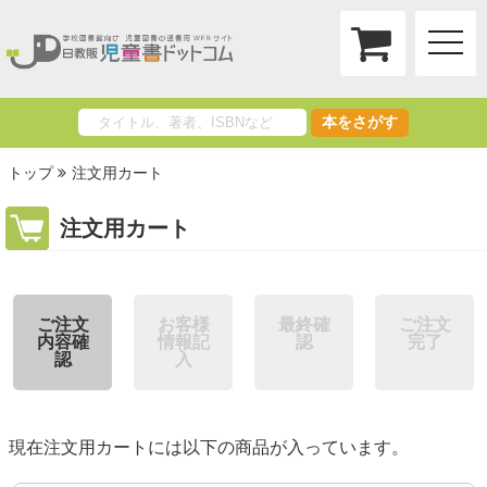
toggle
naviga
本をさがす
トップ
注文用カート
注文用カート
ご注文
お客様
最終確
ご注文
内容確
情報記
認
完了
認
入
現在注文用カートには以下の商品が入っています。