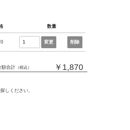
格
数量
70
変更
削除
￥1,870
金額合計
（税込）
お探しください。