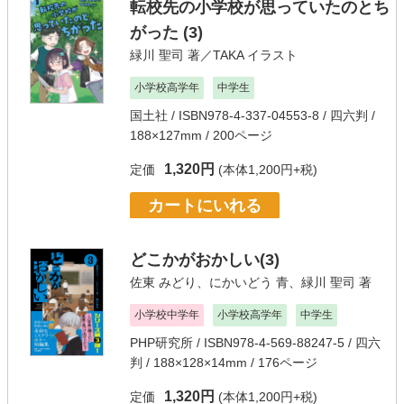
転校先の小学校が思っていたのとち
がった (3)
緑川 聖司
著／
TAKA
イラスト
小学校高学年
中学生
国土社
/ ISBN978-4-337-04553-8 / 四六判 /
188×127mm / 200ページ
1,320円
定価
(本体1,200円+税)
カートにいれる
どこかがおかしい(3)
佐東 みどり
、
にかいどう 青
、
緑川 聖司
著
小学校中学年
小学校高学年
中学生
PHP研究所
/ ISBN978-4-569-88247-5 / 四六
判 / 188×128×14mm / 176ページ
1,320円
定価
(本体1,200円+税)