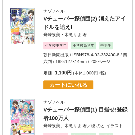
ナゾノベル
Vチューバー探偵団(2) 消えたアイ
ドルを追え!
舟崎泉美・木滝りま
著
小学校中学年
小学校高学年
中学生
朝日新聞出版
/ ISBN978-4-02-332400-8 / 四
六判 / 188×127×14mm / 208ページ
1,100円
定価
(本体1,000円+税)
カートにいれる
ナゾノベル
Vチューバー探偵団(1) 目指せ!登録
者100万人
舟崎泉美
、
木滝りま
著／
榎 のと
イラスト