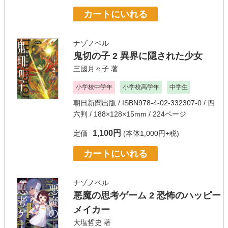
カートにいれる
ナゾノベル
鬼切の子 2 異界に隠された少女
三國月々子
著
小学校中学年
小学校高学年
中学生
朝日新聞出版
/ ISBN978-4-02-332307-0 / 四
六判 / 188×128×15mm / 224ページ
1,100円
定価
(本体1,000円+税)
カートにいれる
ナゾノベル
悪魔の思考ゲーム 2 恐怖のハッピー
メイカー
大塩哲史
著