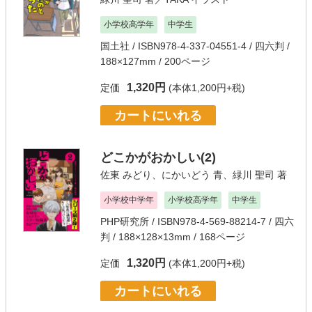
小学校高学年
中学生
国土社
/ ISBN978-4-337-04551-4 / 四六判 /
188×127mm / 200ページ
1,320円
定価
(本体1,200円+税)
カートにいれる
どこかがおかしい(2)
佐東 みどり
、
にかいどう 青
、
緑川 聖司
著
小学校中学年
小学校高学年
中学生
PHP研究所
/ ISBN978-4-569-88214-7 / 四六
判 / 188×128×13mm / 168ページ
1,320円
定価
(本体1,200円+税)
カートにいれる