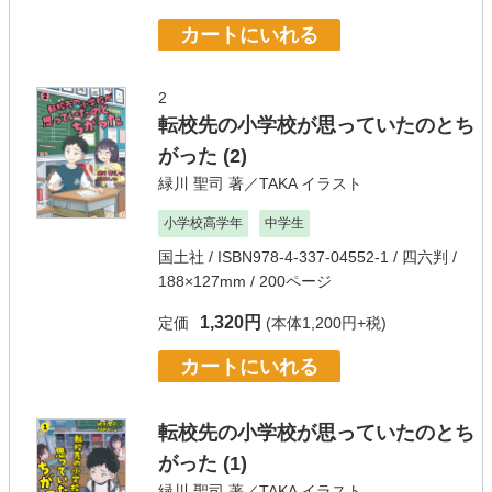
カートにいれる
2
転校先の小学校が思っていたのとち
がった (2)
緑川 聖司
著／
TAKA
イラスト
小学校高学年
中学生
国土社
/ ISBN978-4-337-04552-1 / 四六判 /
188×127mm / 200ページ
1,320円
定価
(本体1,200円+税)
カートにいれる
転校先の小学校が思っていたのとち
がった (1)
緑川 聖司
著／
TAKA
イラスト