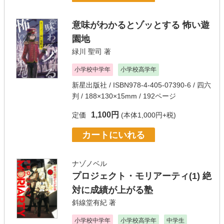
意味がわかるとゾッとする 怖い遊
園地
緑川 聖司
著
小学校中学年
小学校高学年
新星出版社
/ ISBN978-4-405-07390-6 / 四六
判 / 188×130×15mm / 192ページ
1,100円
定価
(本体1,000円+税)
カートにいれる
ナゾノベル
プロジェクト・モリアーティ(1) 絶
対に成績が上がる塾
斜線堂有紀
著
小学校中学年
小学校高学年
中学生