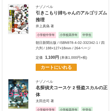
ナゾノベル
引きこもり姉ちゃんのアルゴリズム
推理
井上真偽
著
小学校中学年
小学校高学年
中学生
朝日新聞出版
/ ISBN978-4-02-332342-1 / 四
六判 / 188×127×18mm / 264ページ
1,100円
定価
(本体1,000円+税)
カートにいれる
ナゾノベル
名探偵犬コースケ 2 怪盗スカルの正
体
太田忠司
著
小学校中学年
小学校高学年
中学生