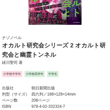
ナゾノベル
オカルト研究会シリーズ 2 オカルト研
究会と幽霊トンネル
緑川聖司
著
小学校中学年
小学校高学年
中学生
出版社
朝日新聞出版
判型（サイズ）
四六判／188×128×14mm
ページ数
208ページ
ISBN
978-4-02-332324-7