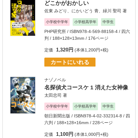
どこかがおかしい
佐東 みどり
、
にかいどう 青
、
緑川 聖司
著
小学校中学年
小学校高学年
中学生
PHP研究所
/ ISBN978-4-569-88158-4 / 四六
判 / 188×128×13mm / 176ページ
1,320円
定価
(本体1,200円+税)
カートにいれる
ナゾノベル
名探偵犬コースケ 1 消えた女神像
太田忠司
著
小学校中学年
小学校高学年
中学生
朝日新聞出版
/ ISBN978-4-02-332314-8 / 四
六判 / 188×128×16mm / 228ページ
1,100円
定価
(本体1,000円+税)