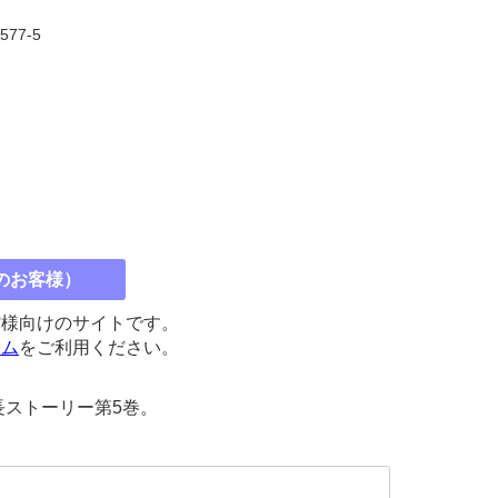
5577-5
のお客様）
館様向けのサイトです。
コム
をご利用ください。
長ストーリー第5巻。