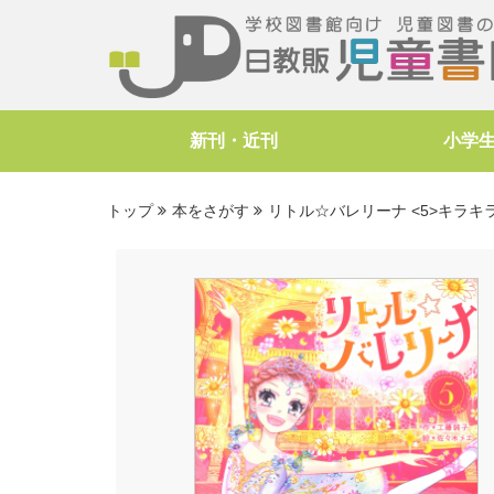
新刊・近刊
小学
トップ
本をさがす
リトル☆バレリーナ <5>キラ