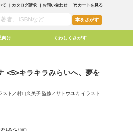
いて
カタログ請求
お問い合わせ
カートを見る
本をさがす
児向け
くわしくさがす
 <5>キラキラみらいへ、夢を
ラスト／
村山久美子
監修／
サトウユカ
イラスト
8×135×17mm