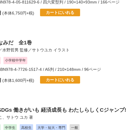
SBN978-4-05-811629-6 / 四六変型判 / 190×140×93mm / 166ページ
カートにいれる
円
(本体6,750円+税)
なみだ 全1巻
／
水野哲男
監修／
サトウユカ
イラスト
小学校中学年
SBN978-4-7726-1517-4 / A5判 / 210×148mm / 96ページ
カートにいれる
円
(本体1,600円+税)
DGs 働きがいも 経済成長も わたしらしくCジャンプ!
こ
、
サトウ ユカ
著
中学生
高校生
大学・短大・専門
一般