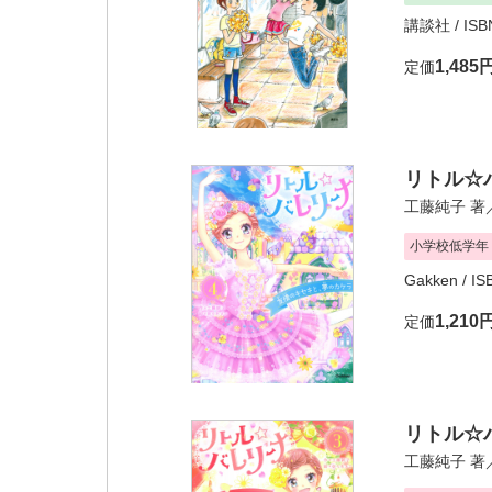
講談社
/ IS
1,485
定価
リトル☆
工藤純子
著
小学校低学年
Gakken
/ IS
1,210
定価
リトル☆
工藤純子
著