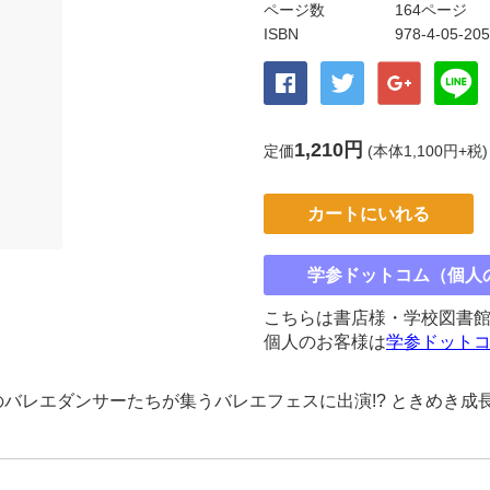
ページ数
164ページ
ISBN
978-4-05-20
1,210円
定価
(本体1,100円+税)
カートにいれる
学参ドットコム（個人
こちらは書店様・学校図書
個人のお客様は
学参ドット
のバレエダンサーたちが集うバレエフェスに出演!? ときめき成