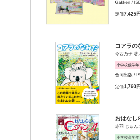
Gakken
/ I
7,425
定価
コアラの
今西乃子
著
小学校低学年
合同出版
/ I
1,760
定価
おはなしS
赤羽 じゅん
小学校高学年