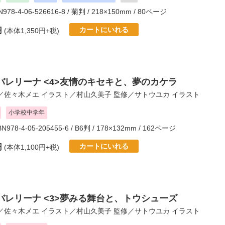
BN978-4-06-526616-8 / 菊判 / 218×150mm / 80ページ
カートにいれる
円
(本体1,350円+税)
バレリーナ <4>友情のキセキと、夢のカケラ
／
佐々木メエ
イラスト／
村山久美子
監修／
サトウユカ
イラスト
小学校中学年
BN978-4-05-205455-6 / B6判 / 178×132mm / 162ページ
カートにいれる
円
(本体1,100円+税)
バレリーナ <3>夢みる舞台と、トウシューズ
／
佐々木メエ
イラスト／
村山久美子
監修／
サトウユカ
イラスト