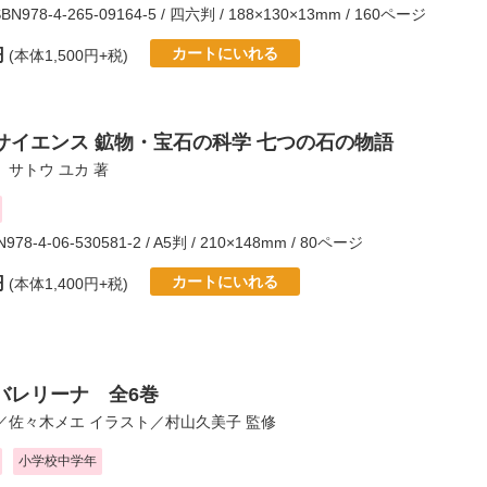
SBN978-4-265-09164-5 / 四六判 / 188×130×13mm / 160ページ
カートにいれる
円
(本体1,500円+税)
サイエンス 鉱物・宝石の科学 七つの石の物語
、
サトウ ユカ
著
N978-4-06-530581-2 / A5判 / 210×148mm / 80ページ
カートにいれる
円
(本体1,400円+税)
バレリーナ 全6巻
／
佐々木メエ
イラスト／
村山久美子
監修
小学校中学年