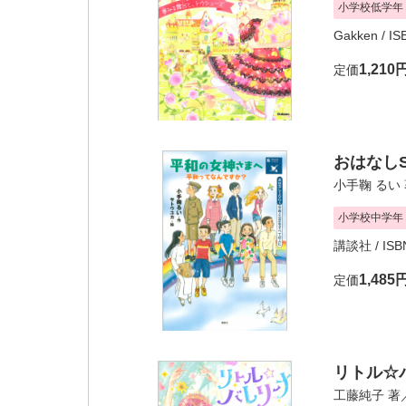
小学校低学年
Gakken
/ I
1,210
定価
おはなし
小手鞠 るい
小学校中学年
講談社
/ ISB
1,485
定価
リトル☆
工藤純子
著