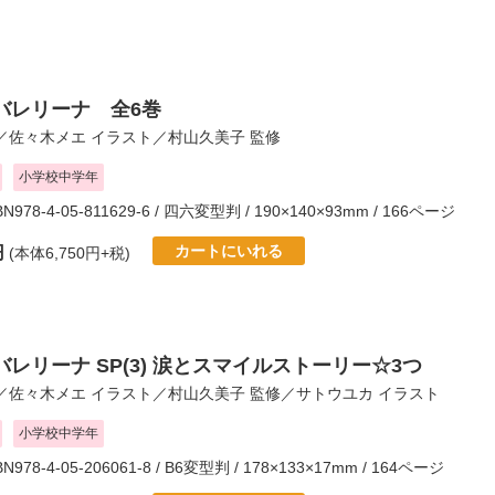
バレリーナ 全6巻
／
佐々木メエ
イラスト／
村山久美子
監修
小学校中学年
SBN978-4-05-811629-6 / 四六変型判 / 190×140×93mm / 166ページ
カートにいれる
円
(本体6,750円+税)
レリーナ SP(3) 涙とスマイルストーリー☆3つ
／
佐々木メエ
イラスト／
村山久美子
監修／
サトウユカ
イラスト
小学校中学年
SBN978-4-05-206061-8 / B6変型判 / 178×133×17mm / 164ページ