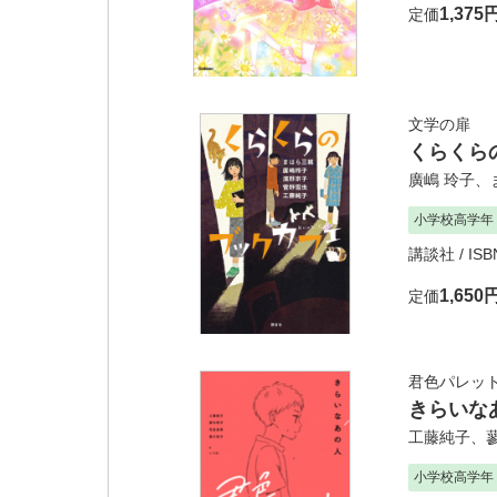
1,375
定価
文学の扉
くらくら
廣嶋 玲子
、
小学校高学年
講談社
/ IS
1,650
定価
君色パレッ
きらいな
工藤純子
、
小学校高学年