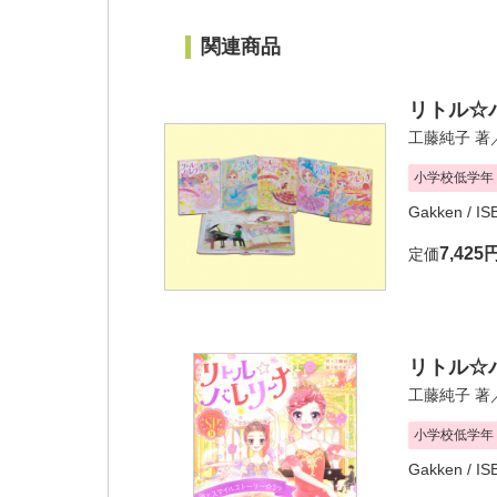
関連商品
リトル☆
工藤純子
著
小学校低学年
Gakken
/ I
7,425
定価
リトル☆バ
工藤純子
著
小学校低学年
Gakken
/ I