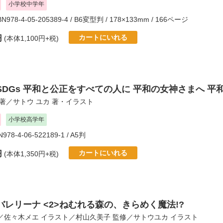
小学校中学年
SBN978-4-05-205389-4 / B6変型判 / 178×133mm / 166ページ
カートにいれる
円
(本体1,100円+税)
SDGs 平和と公正をすべての人に 平和の女神さまへ 平
著／
サトウ ユカ
著・イラスト
小学校高学年
N978-4-06-522189-1 / A5判
カートにいれる
円
(本体1,350円+税)
バレリーナ <2>ねむれる森の、きらめく魔法!?
／
佐々木メエ
イラスト／
村山久美子
監修／
サトウユカ
イラスト