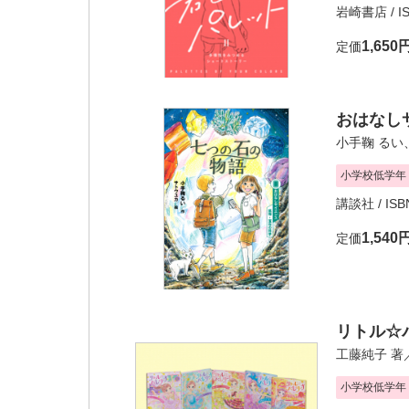
岩崎書店
/ I
1,650
定価
おはなし
小手鞠 るい
小学校低学年
講談社
/ ISB
1,540
定価
リトル☆
工藤純子
著
小学校低学年