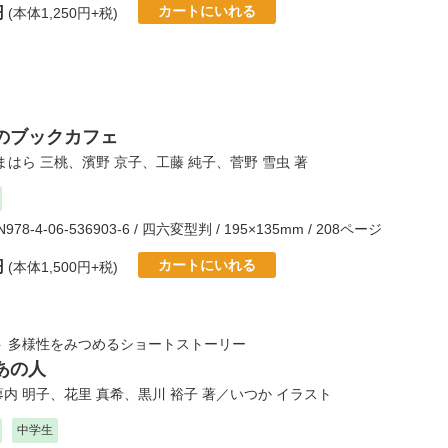
カートにいれる
円
(本体1,250円+税)
のブックカフェ
まはら 三桃
、
濱野 京子
、
工藤 純子
、
菅野 雪虫
著
BN978-4-06-536903-6 / 四六変型判 / 195×135mm / 208ページ
カートにいれる
円
(本体1,500円+税)
ト 多様性をみつめるショートストーリー
あの人
蓼内 明子
、
花里 真希
、
黒川 裕子
著／
いつか
イラスト
中学生