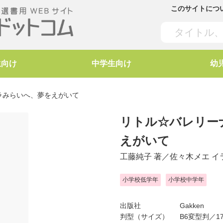
このサイトにつ
生向け
中学生向け
幼
キラみらいへ、夢をえがいて
リトル☆バレリーナ
えがいて
工藤純子
著／
佐々木メエ
イ
小学校低学年
小学校中学年
出版社
Gakken
判型（サイズ）
B6変型判／17