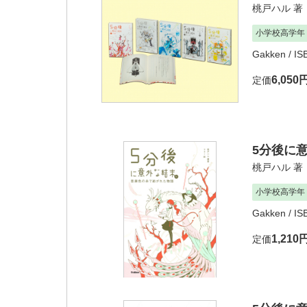
桃戸ハル
著
小学校高学年
Gakken
/ I
6,050
定価
5分後に
桃戸ハル
著
小学校高学年
Gakken
/ I
1,210
定価