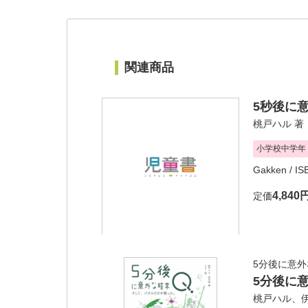
関連商品
5秒後に意
桃戸ハル
著
小学校中学年
Gakken
/ I
4,840
定価
5分後に意外
5分後に
桃戸ハル
、