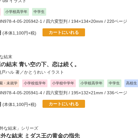
／
usi
イラスト
小学校高学年
中学生
SBN978-4-05-205942-1 / 四六変型判 / 194×134×20mm / 220ページ
カートにいれる
円
(本体1,100円+税)
な結末
恋の結末 青い空の下、恋は続く。
桃戸ハル
著／
かとうれい
イラスト
園・未就学
小学校低学年
小学校中学年
小学校高学年
中学生
高校生
SBN978-4-05-205941-4 / 四六変型判 / 195×132×21mm / 336ページ
カートにいれる
円
(本体1,100円+税)
意外な結末」シリーズ
意外な結末 ミダス王の黄金の指先