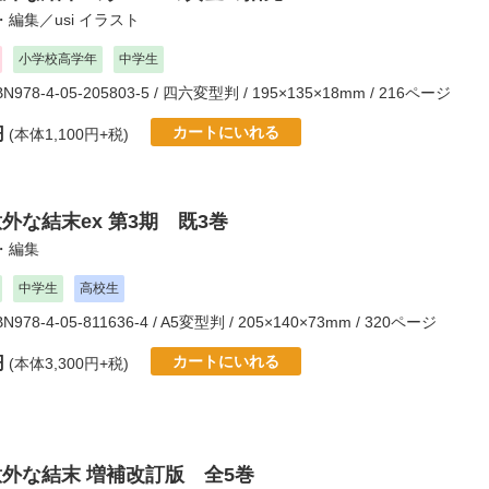
・編集／
usi
イラスト
小学校高学年
中学生
SBN978-4-05-205803-5 / 四六変型判 / 195×135×18mm / 216ページ
カートにいれる
円
(本体1,100円+税)
外な結末ex 第3期 既3巻
・編集
中学生
高校生
SBN978-4-05-811636-4 / A5変型判 / 205×140×73mm / 320ページ
カートにいれる
円
(本体3,300円+税)
意外な結末 増補改訂版 全5巻