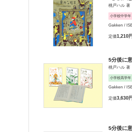
桃戸ハル
著
小学校中学年
Gakken
/ I
1,210
定価
5分後に意
桃戸ハル
著
小学校高学年
Gakken
/ I
3,630
定価
5分後に