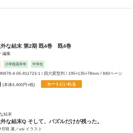
外な結末 第2期 既4巻 既4巻
・編集
小学校高学年
中学生
SBN978-4-05-811723-1 / 四六変型判 / 195×135×78mm / 840ページ
カートにいれる
円
(本体4,400円+税)
な結末
意外な結末Q そして、パズルだけが残った。
伊月咲
著／
usi
イラスト