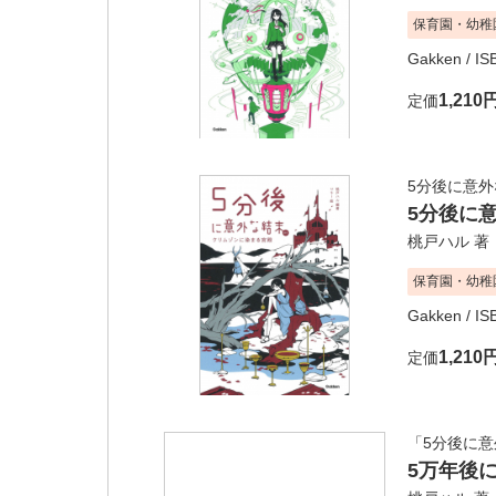
保育園・幼稚
Gakken
/ I
1,210
定価
5分後に意外
5分後に
桃戸ハル
著
保育園・幼稚
Gakken
/ I
1,210
定価
「5分後に
5万年後