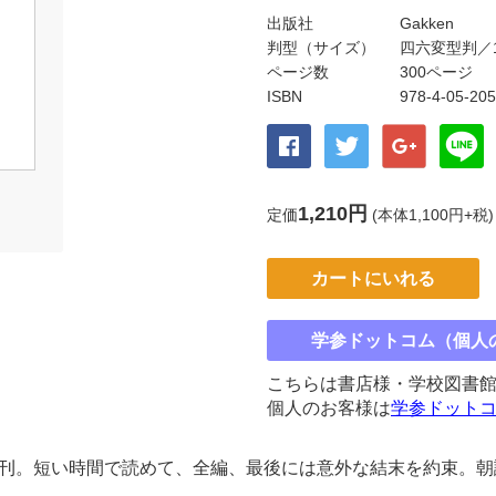
出版社
Gakken
判型（サイズ）
四六変型判／19
ページ数
300ページ
ISBN
978-4-05-20
1,210円
定価
(本体1,100円+税)
カートにいれる
学参ドットコム（個人
こちらは書店様・学校図書
個人のお客様は
学参ドット
新刊。短い時間で読めて、全編、最後には意外な結末を約束。