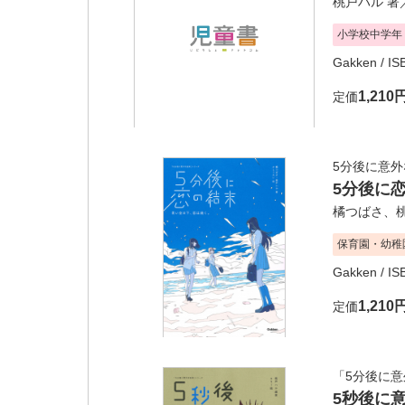
桃戸ハル
著
小学校中学年
Gakken
/ I
1,210
定価
5分後に意外
5分後に
橘つばさ
、
保育園・幼稚
Gakken
/ I
1,210
定価
「5分後に
5秒後に