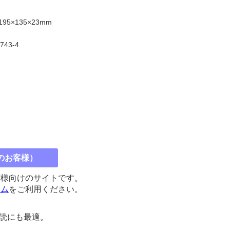
5×135×23mm
5743-4
のお客様）
館様向けのサイトです。
コム
をご利用ください。
朝読にも最適。