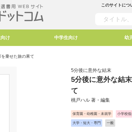
このサイトにつ
生向け
中学生向け
幼
ィゴを乗せた旅の果て
5分後に意外な結末
5分後に意外な結末
て
桃戸ハル
著・編集
保育園・幼稚園・未就学
小学校低
大学・短大・専門
一般