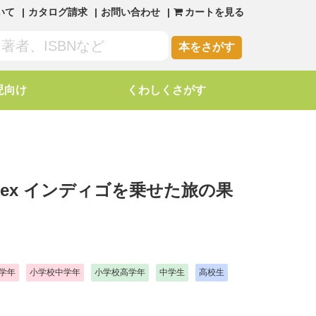
いて
カタログ請求
お問い合わせ
カートを見る
本をさがす
児向け
くわしくさがす
ex インディゴを乗せた旅の果
学年
小学校中学年
小学校高学年
中学生
高校生