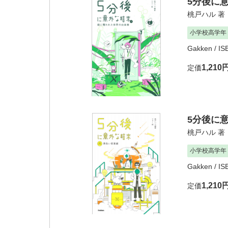
5分後に
桃戸ハル
著
小学校高学年
Gakken
/ I
1,210
定価
5分後に
桃戸ハル
著
小学校高学年
Gakken
/ I
1,210
定価