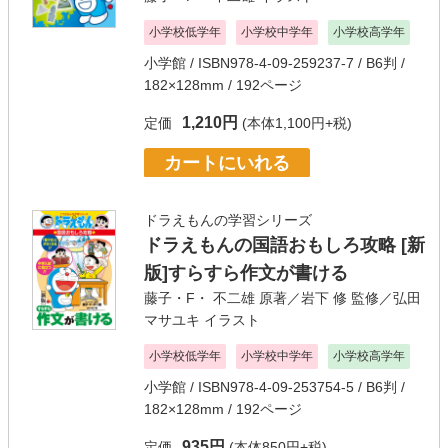
小学校低学年
小学校中学年
小学校高学年
小学館
/ ISBN978-4-09-259237-7 / B6判 /
182×128mm / 192ページ
1,210円
定価
(本体1,100円+税)
カートにいれる
ドラえもんの学習シリーズ
ドラえもんの国語おもしろ攻略 [新
版]すらすら作文が書ける
藤子・F・ 不二雄
原著／
岩下 修
監修／
弘田
マサユキ
イラスト
小学校低学年
小学校中学年
小学校高学年
小学館
/ ISBN978-4-09-253754-5 / B6判 /
182×128mm / 192ページ
935円
定価
(本体850円+税)