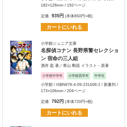
182×128mm / 192ページ
935円
定価
(本体850円+税)
カートにいれる
小学館ジュニア文庫
名探偵コナン 長野県警セレクショ
ン 宿命の三人組
酒井 匙
著／
青山 剛昌
イラスト・原著
小学校中学年
小学校高学年
中学生
小学館
/ ISBN978-4-09-231508-2 / 新書判 /
173×106mm / 204ページ
792円
定価
(本体720円+税)
カートにいれる