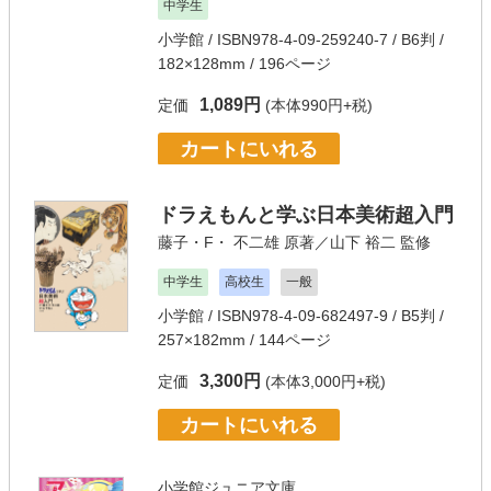
中学生
小学館
/ ISBN978-4-09-259240-7 / B6判 /
182×128mm / 196ページ
1,089円
定価
(本体990円+税)
カートにいれる
ドラえもんと学ぶ日本美術超入門
藤子・F・ 不二雄
原著／
山下 裕二
監修
中学生
高校生
一般
小学館
/ ISBN978-4-09-682497-9 / B5判 /
257×182mm / 144ページ
3,300円
定価
(本体3,000円+税)
カートにいれる
小学館ジュニア文庫