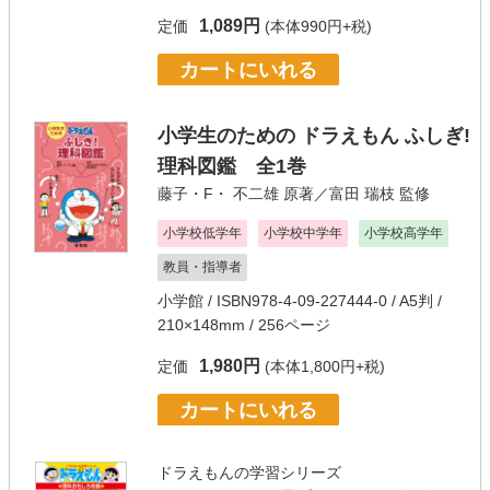
1,089円
定価
(本体990円+税)
カートにいれる
小学生のための ドラえもん ふしぎ!
理科図鑑 全1巻
藤子・F・ 不二雄
原著／
富田 瑞枝
監修
小学校低学年
小学校中学年
小学校高学年
教員・指導者
小学館
/ ISBN978-4-09-227444-0 / A5判 /
210×148mm / 256ページ
1,980円
定価
(本体1,800円+税)
カートにいれる
ドラえもんの学習シリーズ