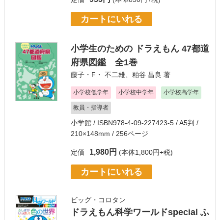
カートにいれる
小学生のための ドラえもん 47都道
府県図鑑 全1巻
藤子・F・ 不二雄
、
粕谷 昌良
著
小学校低学年
小学校中学年
小学校高学年
教員・指導者
小学館
/ ISBN978-4-09-227423-5 / A5判 /
210×148mm / 256ページ
1,980円
定価
(本体1,800円+税)
カートにいれる
ビッグ・コロタン
ドラえもん科学ワールドspecial ふ