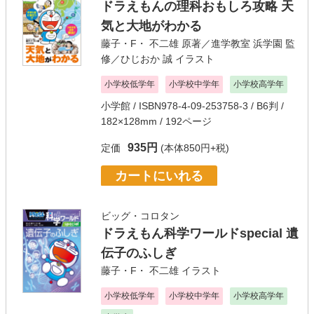
ドラえもんの理科おもしろ攻略 天
気と大地がわかる
藤子・F・ 不二雄
原著／
進学教室 浜学園
監
修／
ひじおか 誠
イラスト
小学校低学年
小学校中学年
小学校高学年
小学館
/ ISBN978-4-09-253758-3 / B6判 /
182×128mm / 192ページ
935円
定価
(本体850円+税)
カートにいれる
ビッグ・コロタン
ドラえもん科学ワールドspecial 遺
伝子のふしぎ
藤子・F・ 不二雄
イラスト
小学校低学年
小学校中学年
小学校高学年