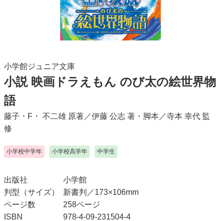
小学館ジュニア文庫
小説 映画ドラえもん のび太の絵世界物
語
藤子・F・ 不二雄
原著／
伊藤 公志
著・脚本／
寺本 幸代
監
修
小学校中学年
小学校高学年
中学生
出版社
小学館
判型（サイズ）
新書判／173×106mm
ページ数
258ページ
ISBN
978-4-09-231504-4