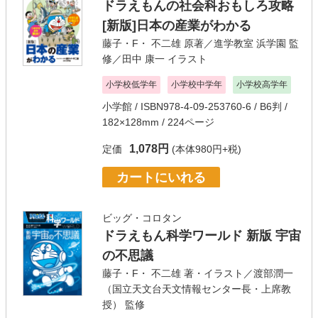
ドラえもんの社会科おもしろ攻略
[新版]日本の産業がわかる
藤子・F・ 不二雄
原著／
進学教室 浜学園
監
修／
田中 康一
イラスト
小学校低学年
小学校中学年
小学校高学年
小学館
/ ISBN978-4-09-253760-6 / B6判 /
182×128mm / 224ページ
1,078円
定価
(本体980円+税)
カートにいれる
ビッグ・コロタン
ドラえもん科学ワールド 新版 宇宙
の不思議
藤子・F・ 不二雄
著・イラスト／
渡部潤一
（国立天文台天文情報センター長・上席教
授）
監修