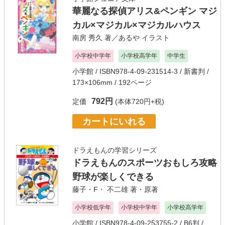
華麗なる探偵アリス&ペンギン マジ
カル×マジカル×マジカルハウス
南房 秀久
著／
あるや
イラスト
小学校中学年
小学校高学年
中学生
小学館
/ ISBN978-4-09-231514-3 / 新書判 /
173×106mm / 192ページ
792円
定価
(本体720円+税)
カートにいれる
ドラえもんの学習シリーズ
ドラえもんのスポーツおもしろ攻略
野球が楽しくできる
藤子・F・ 不二雄
著・原著
小学校低学年
小学校中学年
小学校高学年
小学館
/ ISBN978-4-09-253755-2 / B6判 /