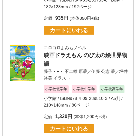
小学館
/ ISBN978-4-09-253753-8 / B6判 /
182×128mm / 192ページ
935円
定価
(本体850円+税)
カートにいれる
コロコロよみもノベル
映画ドラえもん のび太の絵世界物
語
藤子・F・ 不二雄
原著／
伊藤 公志
著／
坪井
裕美
イラスト
小学校低学年
小学校中学年
小学校高学年
小学館
/ ISBN978-4-09-289810-3 / A5判 /
210×148mm / 80ページ
1,320円
定価
(本体1,200円+税)
カートにいれる