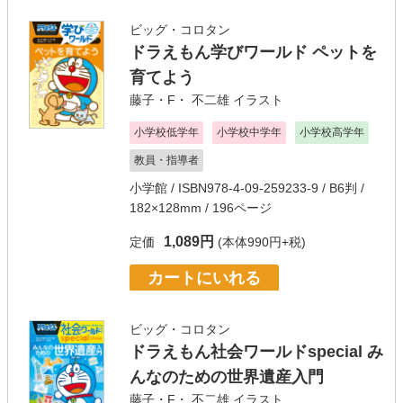
ビッグ・コロタン
ドラえもん学びワールド ペットを
育てよう
藤子・F・ 不二雄
イラスト
小学校低学年
小学校中学年
小学校高学年
教員・指導者
小学館
/ ISBN978-4-09-259233-9 / B6判 /
182×128mm / 196ページ
1,089円
定価
(本体990円+税)
カートにいれる
ビッグ・コロタン
ドラえもん社会ワールドspecial み
んなのための世界遺産入門
藤子・F・ 不二雄
イラスト