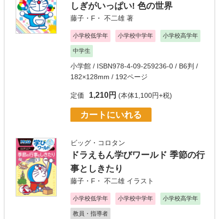
しぎがいっぱい! 色の世界
藤子・F・ 不二雄
著
小学校低学年
小学校中学年
小学校高学年
中学生
小学館
/ ISBN978-4-09-259236-0 / B6判 /
182×128mm / 192ページ
1,210円
定価
(本体1,100円+税)
カートにいれる
ビッグ・コロタン
ドラえもん学びワールド 季節の行
事としきたり
藤子・F・ 不二雄
イラスト
小学校低学年
小学校中学年
小学校高学年
教員・指導者