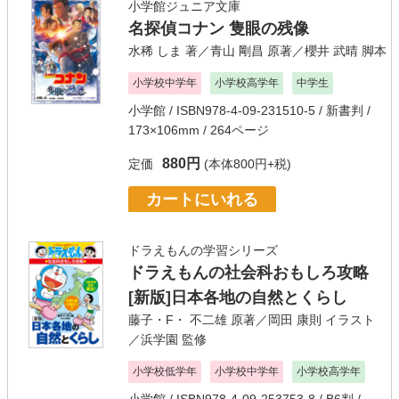
小学館ジュニア文庫
名探偵コナン 隻眼の残像
水稀 しま
著／
青山 剛昌
原著／
櫻井 武晴
脚本
小学校中学年
小学校高学年
中学生
小学館
/ ISBN978-4-09-231510-5 / 新書判 /
173×106mm / 264ページ
880円
定価
(本体800円+税)
カートにいれる
ドラえもんの学習シリーズ
ドラえもんの社会科おもしろ攻略
[新版]日本各地の自然とくらし
藤子・F・ 不二雄
原著／
岡田 康則
イラスト
／
浜学園
監修
小学校低学年
小学校中学年
小学校高学年