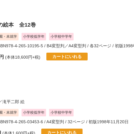
の絵本 全12巻
園・未就学
小学校低学年
小学校中学年
ISBN978-4-265-10195-5 / B4変型判／A4変型判 / 各32ページ / 初版19
カートにいれる
0円
(本体18,600円+税)
／
滝平二郎
絵
園・未就学
小学校低学年
小学校中学年
ISBN978-4-265-03453-6 / A4変型判 / 32ページ / 初版1998年11月20日
カートにいれる
円
(本体1,600円+税)