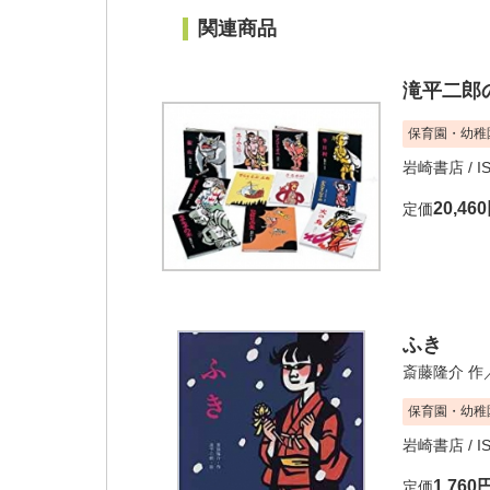
関連商品
滝平二郎
保育園・幼稚
岩崎書店
/ 
20,46
定価
ふき
斎藤隆介
作
保育園・幼稚
岩崎書店
/ 
1,760
定価