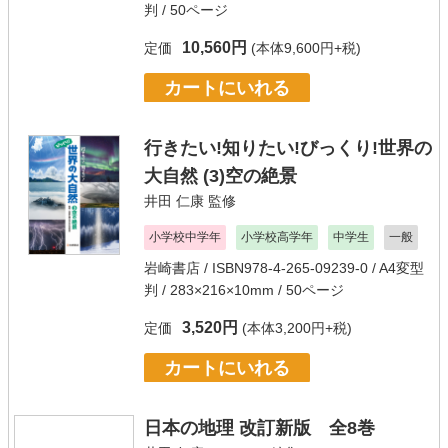
判 / 50ページ
10,560円
定価
(本体9,600円+税)
カートにいれる
行きたい!知りたい!びっくり!世界の
大自然 (3)空の絶景
井田 仁康
監修
小学校中学年
小学校高学年
中学生
一般
岩崎書店
/ ISBN978-4-265-09239-0 / A4変型
判 / 283×216×10mm / 50ページ
3,520円
定価
(本体3,200円+税)
カートにいれる
日本の地理 改訂新版 全8巻