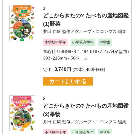
1
どこからきたの? たべもの産地図鑑
(1)野菜
井田 仁康
監修／
グループ・コロンブス
編集
小学校中学年
小学校高学年
中学生
童心社
/ ISBN978-4-494-01877-2 / A4変型判 /
303×216mm / 56ページ
3,740円
定価
(本体3,400円+税)
カートにいれる
2
どこからきたの? たべもの産地図鑑
(2)果物
井田 仁康
監修／
グループ・コロンブス
編集
小学校中学年
小学校高学年
中学生