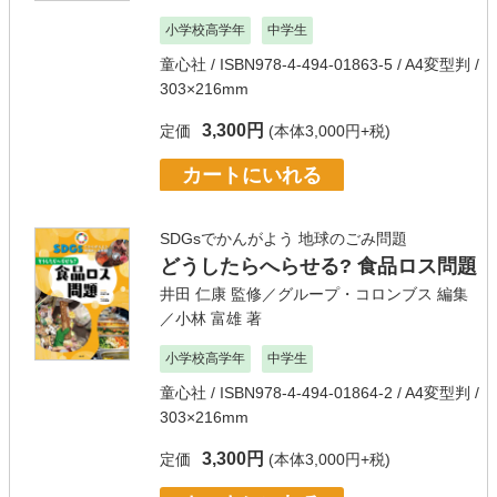
小学校高学年
中学生
童心社
/ ISBN978-4-494-01863-5 / A4変型判 /
303×216mm
3,300円
定価
(本体3,000円+税)
カートにいれる
SDGsでかんがよう 地球のごみ問題
どうしたらへらせる? 食品ロス問題
井田 仁康
監修／
グループ・コロンブス
編集
／
小林 富雄
著
小学校高学年
中学生
童心社
/ ISBN978-4-494-01864-2 / A4変型判 /
303×216mm
3,300円
定価
(本体3,000円+税)