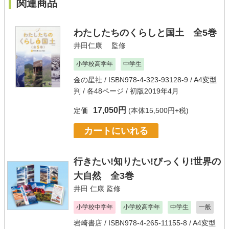
関連商品
わたしたちのくらしと国土 全5巻
井田仁康
監修
小学校高学年
中学生
金の星社
/ ISBN978-4-323-93128-9 / A4変型
判 / 各48ページ / 初版2019年4月
17,050円
定価
(本体15,500円+税)
カートにいれる
行きたい!知りたい!びっくり!世界の
大自然 全3巻
井田 仁康
監修
小学校中学年
小学校高学年
中学生
一般
岩崎書店
/ ISBN978-4-265-11155-8 / A4変型