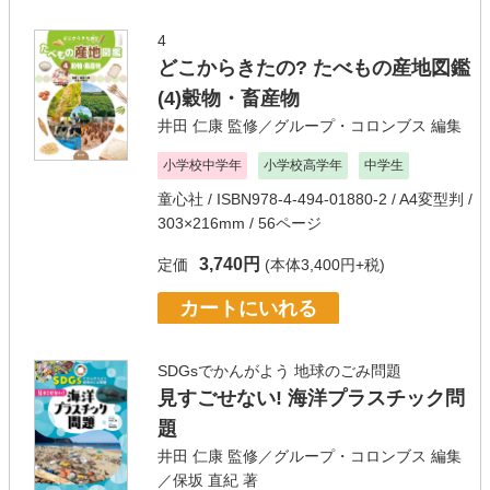
4
どこからきたの? たべもの産地図鑑
(4)穀物・畜産物
井田 仁康
監修／
グループ・コロンブス
編集
小学校中学年
小学校高学年
中学生
童心社
/ ISBN978-4-494-01880-2 / A4変型判 /
303×216mm / 56ページ
3,740円
定価
(本体3,400円+税)
カートにいれる
SDGsでかんがよう 地球のごみ問題
見すごせない! 海洋プラスチック問
題
井田 仁康
監修／
グループ・コロンブス
編集
／
保坂 直紀
著