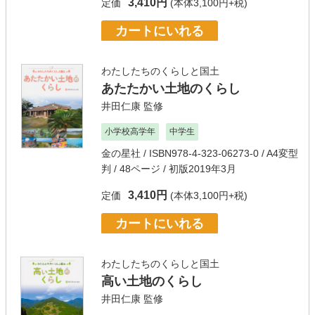
3,410円
定価
(本体3,100円+税)
カートにいれる
わたしたちのくらしと国土
あたたかい土地のくらし
井田仁康
監修
小学校高学年
中学生
金の星社
/ ISBN978-4-323-06273-0 / A4変型
判 / 48ページ / 初版2019年3月
3,410円
定価
(本体3,100円+税)
カートにいれる
わたしたちのくらしと国土
高い土地のくらし
井田仁康
監修