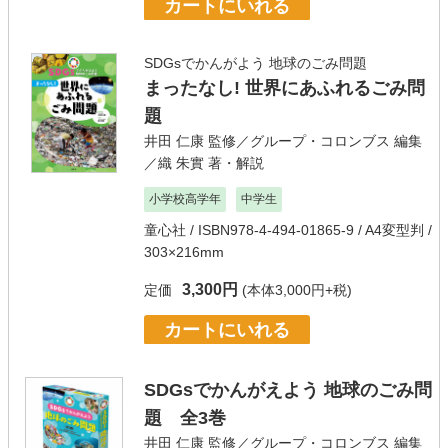
カートにいれる
SDGsでかんがよう 地球のごみ問題
まったなし! 世界にあふれるごみ問
題
井田 仁康
監修／
グループ・コロンブス
編集
／
織 朱實
著・解説
小学校高学年
中学生
童心社
/ ISBN978-4-494-01865-9 / A4変型判 /
303×216mm
3,300円
定価
(本体3,000円+税)
カートにいれる
SDGsでかんがえよう 地球のごみ問
題 全3巻
井田 仁康
監修／
グループ・コロンブス
編集