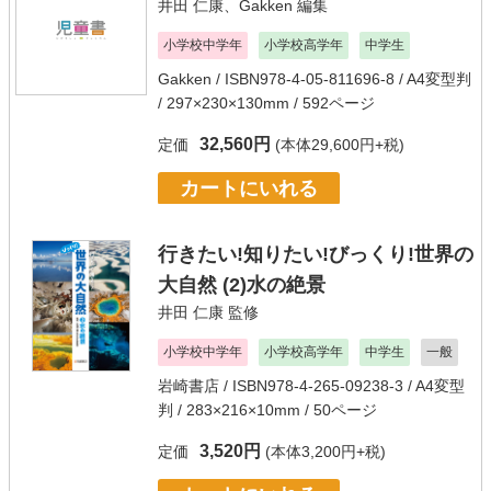
井田 仁康
、
Gakken
編集
小学校中学年
小学校高学年
中学生
Gakken
/ ISBN978-4-05-811696-8 / A4変型判
/ 297×230×130mm / 592ページ
32,560円
定価
(本体29,600円+税)
カートにいれる
行きたい!知りたい!びっくり!世界の
大自然 (2)水の絶景
井田 仁康
監修
小学校中学年
小学校高学年
中学生
一般
岩崎書店
/ ISBN978-4-265-09238-3 / A4変型
判 / 283×216×10mm / 50ページ
3,520円
定価
(本体3,200円+税)