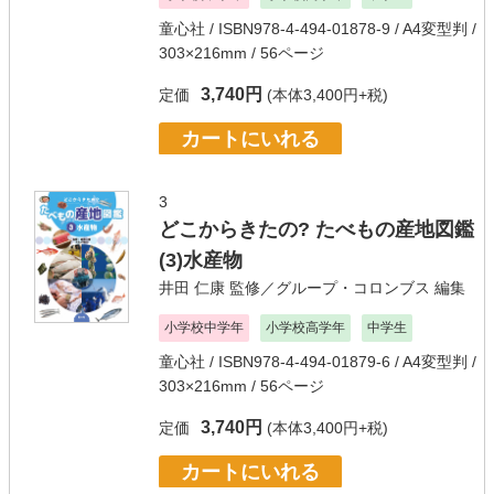
童心社
/ ISBN978-4-494-01878-9 / A4変型判 /
303×216mm / 56ページ
3,740円
定価
(本体3,400円+税)
カートにいれる
3
どこからきたの? たべもの産地図鑑
(3)水産物
井田 仁康
監修／
グループ・コロンブス
編集
小学校中学年
小学校高学年
中学生
童心社
/ ISBN978-4-494-01879-6 / A4変型判 /
303×216mm / 56ページ
3,740円
定価
(本体3,400円+税)
カートにいれる