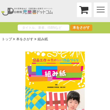
toggle
naviga
本をさがす
トップ
本をさがす
組み紙