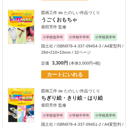
図画工作 de たのしい作品づくり
うごくおもちゃ
柴田芳作
監修
小学校低学年
小学校中学年
小学校高学年
国土社
/ ISBN978-4-337-09454-3 / A4変型判 /
284×210×10mm / 32ページ
3,300円
定価
(本体3,000円+税)
カートにいれる
図画工作 de たのしい作品づくり
ちぎり絵・きり絵・はり絵
柴田芳作
監修
小学校低学年
小学校中学年
小学校高学年
国土社
/ ISBN978-4-337-09451-2 / A4変型判 /