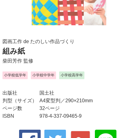
図画工作 de たのしい作品づくり
組み紙
柴田芳作
監修
小学校低学年
小学校中学年
小学校高学年
出版社
国土社
判型（サイズ）
A4変型判／290×210mm
ページ数
32ページ
ISBN
978-4-337-09465-9