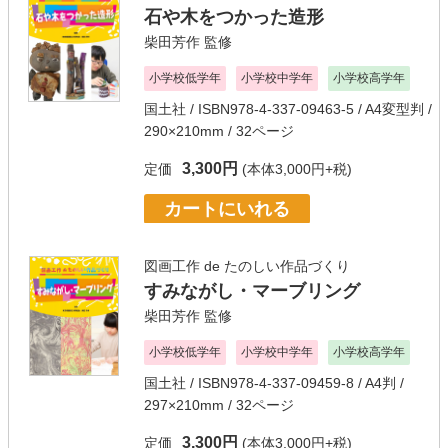
石や木をつかった造形
柴田芳作
監修
小学校低学年
小学校中学年
小学校高学年
国土社
/ ISBN978-4-337-09463-5 / A4変型判 /
290×210mm / 32ページ
3,300円
定価
(本体3,000円+税)
カートにいれる
図画工作 de たのしい作品づくり
すみながし・マーブリング
柴田芳作
監修
小学校低学年
小学校中学年
小学校高学年
国土社
/ ISBN978-4-337-09459-8 / A4判 /
297×210mm / 32ページ
3,300円
定価
(本体3,000円+税)