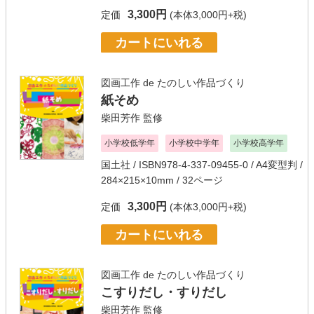
3,300円
定価
(本体3,000円+税)
カートにいれる
図画工作 de たのしい作品づくり
紙そめ
柴田芳作
監修
小学校低学年
小学校中学年
小学校高学年
国土社
/ ISBN978-4-337-09455-0 / A4変型判 /
284×215×10mm / 32ページ
3,300円
定価
(本体3,000円+税)
カートにいれる
図画工作 de たのしい作品づくり
こすりだし・すりだし
柴田芳作
監修