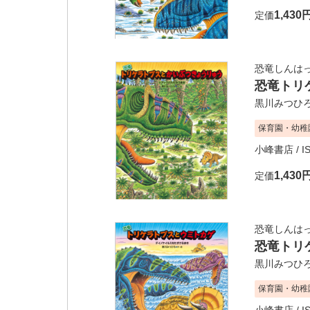
1,430
定価
恐竜しんは
恐竜トリ
黒川みつひ
保育園・幼稚
小峰書店
/ I
1,430
定価
恐竜しんは
恐竜トリ
黒川みつひ
保育園・幼稚