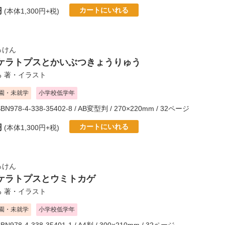
カートにいれる
円
(本体1,300円+税)
っけん
ケラトプスとかいぶつきょうりゅう
ろ
著・イラスト
園・未就学
小学校低学年
SBN978-4-338-35402-8 / AB変型判 / 270×220mm / 32ページ
カートにいれる
円
(本体1,300円+税)
っけん
ケラトプスとウミトカゲ
ろ
著・イラスト
園・未就学
小学校低学年