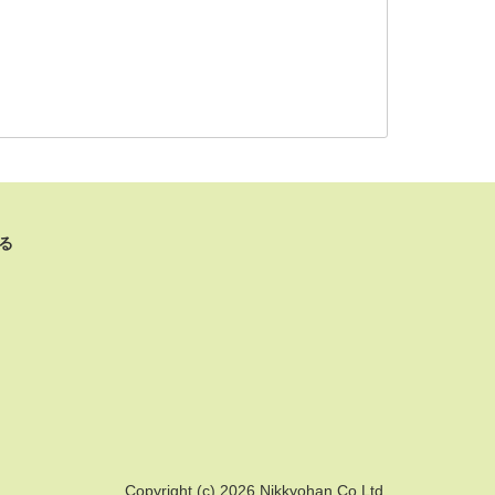
る
Copyright (c) 2026 Nikkyohan Co,Ltd.