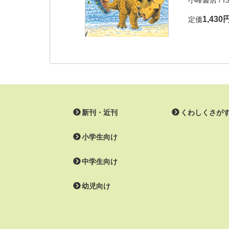
小峰書店
/ I
1,430
定価
新刊・近刊
くわしくさが
小学生向け
中学生向け
幼児向け