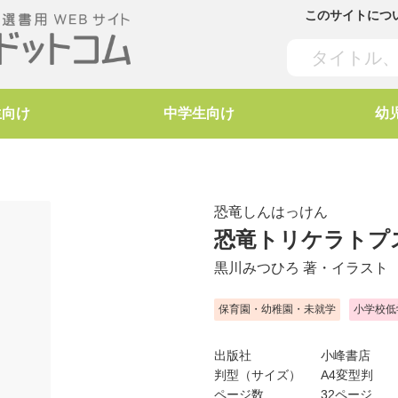
このサイトにつ
生向け
中学生向け
幼
恐竜しんはっけん
恐竜トリケラトプ
黒川みつひろ
著・イラスト
保育園・幼稚園・未就学
小学校低
出版社
小峰書店
判型（サイズ）
A4変型判
ページ数
32ページ