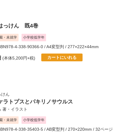
はっけん 既4巻
園・未就学
小学校低学年
SBN978-4-338-90366-0 / A4変型判 / 277×222×44mm
カートにいれる
円
(本体5,200円+税)
っけん
ケラトプスとパキリノサウルス
ろ
著・イラスト
園・未就学
小学校低学年
SBN978-4-338-35403-5 / AB変型判 / 270×220mm / 32ページ