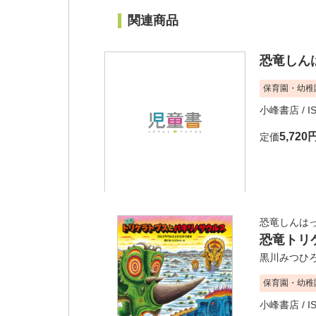
関連商品
恐竜しん
保育園・幼稚
小峰書店
/ I
5,720
定価
恐竜しんは
恐竜トリ
黒川みつひ
保育園・幼稚
小峰書店
/ I