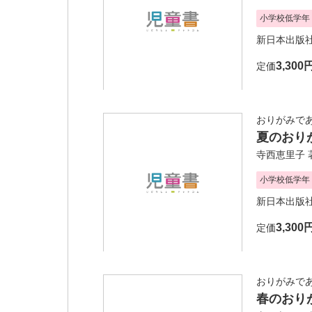
小学校低学年
新日本出版
3,300
定価
おりがみであ
夏のおり
寺西恵里子
小学校低学年
新日本出版
3,300
定価
おりがみであ
春のおり