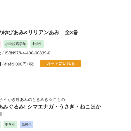
のゆびあみ&リリアンあみ 全3巻
小学校高学年
中学生
社
/ ISBN978-4-406-06839-0
カートにいれる
円
(本体9,000円+税)
い! かぎ針あみのときめき☆こもの
あみぐるみ! シマエナガ・うさぎ・ねこほか
著
中学生
高校生