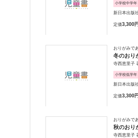
小学校中学年
新日本出版
3,300
定価
おりがみであ
冬のおり
寺西恵里子
小学校低学年
新日本出版
3,300
定価
おりがみであ
秋のおり
寺西恵里子