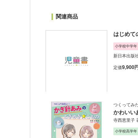
関連商品
はじめて
小学校中学年
新日本出版
9,900
定価
つくってみた
かわいい
寺西恵里子
小学校高学年