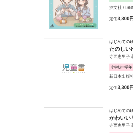
汐文社
/ ISB
3,300
定価
はじめての
たのしい
寺西恵里子
小学校中学年
新日本出版
3,300
定価
はじめての
かわいい
寺西恵里子