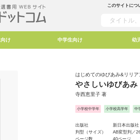
このサイトにつ
生向け
中学生向け
幼
はじめてのゆびあみ&リリア
やさしいゆびあみ
寺西恵里子
著
小学校中学年
小学校高学年
中
出版社
新日本出版社
判型（サイズ）
AB変型判／26
ページ数
40ページ