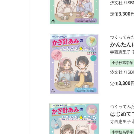
汐文社
/ ISB
3,300
定価
つくってみた
かんたん
寺西恵里子
小学校高学年
汐文社
/ ISB
3,300
定価
つくってみた
はじめて
寺西恵里子
小学校高学年