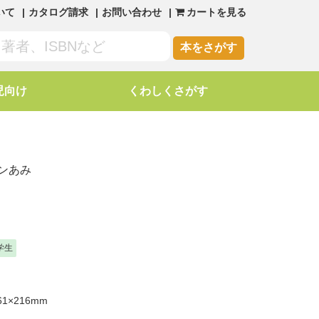
いて
カタログ請求
お問い合わせ
カートを見る
本をさがす
児向け
くわしくさがす
ンあみ
学生
1×216mm