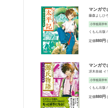
マンガで
藤森よしひ
小学校高学年
くもん出版
/
880円
定価
マンガで
冴木奈緒
イ
小学校高学年
くもん出版
/
880円
定価