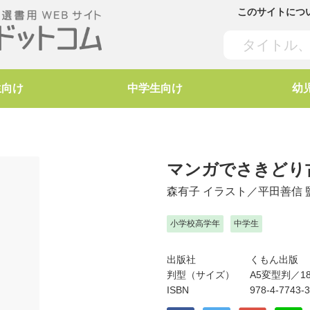
このサイトにつ
生向け
中学生向け
幼
マンガでさきどり
森有子
イラスト／
平田善信
小学校高学年
中学生
出版社
くもん出版
判型（サイズ）
A5変型判／18
ISBN
978-4-7743-