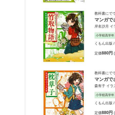
教科書にで
マンガで
岸名沙月
イ
小学校高学年
くもん出版
/
880円
定価
教科書にで
マンガで
森有子
イラ
小学校高学年
くもん出版
/
880円
定価