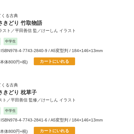
てくる古典
さきどり 竹取物語
ラスト／
平田善信
監／
けーしん
イラスト
中学生
 ISBN978-4-7743-2840-9 / A5変型判 / 184×146×13mm
カートにいれる
(本体800円+税)
てくる古典
さきどり 枕草子
スト／
平田善信
監修／
けーしん
イラスト
中学生
 ISBN978-4-7743-2841-6 / A5変型判 / 184×146×13mm
カートにいれる
(本体800円+税)