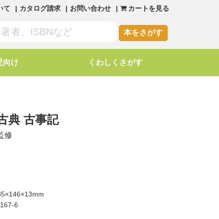
いて
カタログ請求
お問い合わせ
カートを見る
本をさがす
児向け
くわしくさがす
古典 古事記
監修
5×146×13mm
3167-6