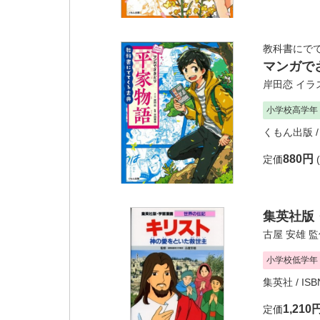
教科書にで
マンガで
岸田恋
イラ
小学校高学年
くもん出版
/
880円
定価
集英社版
古屋 安雄
監
小学校低学年
集英社
/ IS
1,210
定価