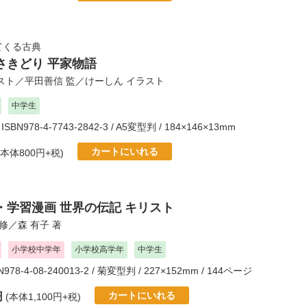
てくる古典
さきどり 平家物語
スト／
平田善信
監／
けーしん
イラスト
中学生
 ISBN978-4-7743-2842-3 / A5変型判 / 184×146×13mm
カートにいれる
(本体800円+税)
・学習漫画 世界の伝記 キリスト
修／
森 有子
著
小学校中学年
小学校高学年
中学生
BN978-4-08-240013-2 / 菊変型判 / 227×152mm / 144ページ
カートにいれる
円
(本体1,100円+税)