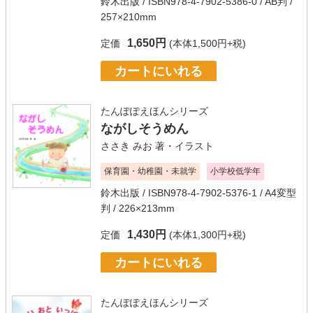
鈴木出版
/ ISBN978-4-7902-5386-0 / AB判 /
257×210mm
1,650円
定価
(本体1,500円+税)
カートにいれる
たんぽぽえほんシリーズ
ながしそうめん
ささき みお
著・イラスト
保育園・幼稚園・未就学
小学校低学年
鈴木出版
/ ISBN978-4-7902-5376-1 / A4変型
判 / 226×213mm
1,430円
定価
(本体1,300円+税)
カートにいれる
たんぽぽえほんシリーズ