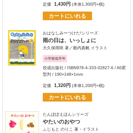
1,430円
定価
(本体1,300円+税)
カートにいれる
おはなしみーつけた!シリーズ
雨の日は、いっしょに
大久保雨咲
著／
殿内真帆
イラスト
小学校低学年
佼成出版社
/ ISBN978-4-333-02827-6 / A5変
型判 / 190×148×1mm
1,320円
定価
(本体1,200円+税)
カートにいれる
たんぽぽえほんシリーズ
やたいのおやつ
ふじもと のりこ
著・イラスト