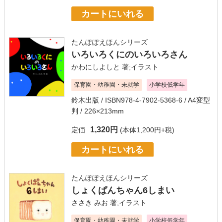
カートにいれる
たんぽぽえほんシリーズ
いろいろくにのいろいろさん
かわにしよしと
著;イラスト
保育園・幼稚園・未就学
小学校低学年
鈴木出版
/ ISBN978-4-7902-5368-6 / A4変型
判 / 226×213mm
1,320円
定価
(本体1,200円+税)
カートにいれる
たんぽぽえほんシリーズ
しょくぱんちゃん6しまい
ささき みお
著;イラスト
保育園・幼稚園・未就学
小学校低学年