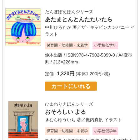
たんぽぽえほんシリーズ
あたまとんとんたたいたら
中川ひろたか
著／
ザ・キャビンカンパニー
イ
ラスト
保育園・幼稚園・未就学
小学校低学年
鈴木出版
/ ISBN978-4-7902-5399-0 / A4変型
判 / 213×226mm
1,320円
定価
(本体1,200円+税)
カートにいれる
ひまわりえほんシリーズ
おそろしい よる
きむらゆういち
著／
殿内真帆
イラスト
保育園・幼稚園・未就学
小学校低学年