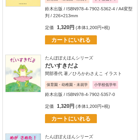
鈴木出版
/ ISBN978-4-7902-5362-4 / A4変型
判 / 226×213mm
1,320円
定価
(本体1,200円+税)
カートにいれる
たんぽぽえほんシリーズ
だいすきだよ
間部香代
著／
ひろかわさえこ
イラスト
保育園・幼稚園・未就学
小学校低学年
鈴木出版
/ ISBN978-4-7902-5357-0
1,320円
定価
(本体1,200円+税)
カートにいれる
たんぽぽえほんシリーズ