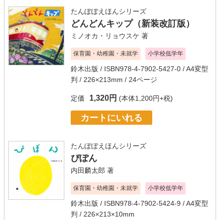
たんぽぽえほんシリーズ
どんどんキップ（新装改訂版）
ミノオカ・リョウスケ
著
保育園・幼稚園・未就学
小学校低学年
鈴木出版
/ ISBN978-4-7902-5427-0 / A4変型
判 / 226×213mm / 24ページ
1,320円
定価
(本体1,200円+税)
カートにいれる
たんぽぽえほんシリーズ
ぴぽん
内田麟太郎
著
保育園・幼稚園・未就学
小学校低学年
鈴木出版
/ ISBN978-4-7902-5424-9 / A4変型
判 / 226×213×10mm