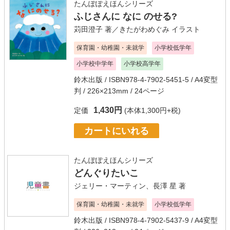
たんぽぽえほんシリーズ
ふじさんに なに のせる?
苅田澄子
著／
きたがわめぐみ
イラスト
保育園・幼稚園・未就学
小学校低学年
小学校中学年
小学校高学年
鈴木出版
/ ISBN978-4-7902-5451-5 / A4変型
判 / 226×213mm / 24ページ
1,430円
定価
(本体1,300円+税)
カートにいれる
たんぽぽえほんシリーズ
どんぐりたいこ
ジェリー・マーティン
、
長澤 星
著
保育園・幼稚園・未就学
小学校低学年
鈴木出版
/ ISBN978-4-7902-5437-9 / A4変型