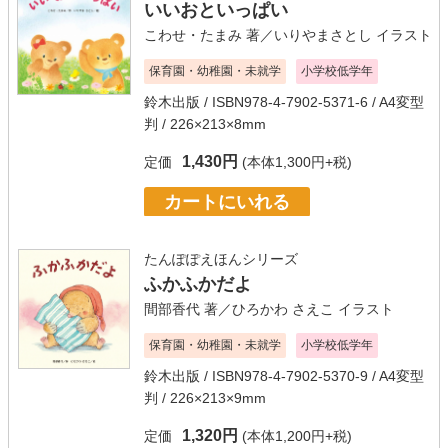
いいおといっぱい
こわせ・たまみ
著／
いりやまさとし
イラスト
保育園・幼稚園・未就学
小学校低学年
鈴木出版
/ ISBN978-4-7902-5371-6 / A4変型
判 / 226×213×8mm
1,430円
定価
(本体1,300円+税)
カートにいれる
たんぽぽえほんシリーズ
ふかふかだよ
間部香代
著／
ひろかわ さえこ
イラスト
保育園・幼稚園・未就学
小学校低学年
鈴木出版
/ ISBN978-4-7902-5370-9 / A4変型
判 / 226×213×9mm
1,320円
定価
(本体1,200円+税)