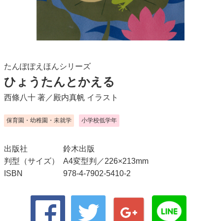
たんぽぽえほんシリーズ
ひょうたんとかえる
西條八十
著／
殿内真帆
イラスト
保育園・幼稚園・未就学
小学校低学年
出版社
鈴木出版
判型（サイズ）
A4変型判／226×213mm
ISBN
978-4-7902-5410-2