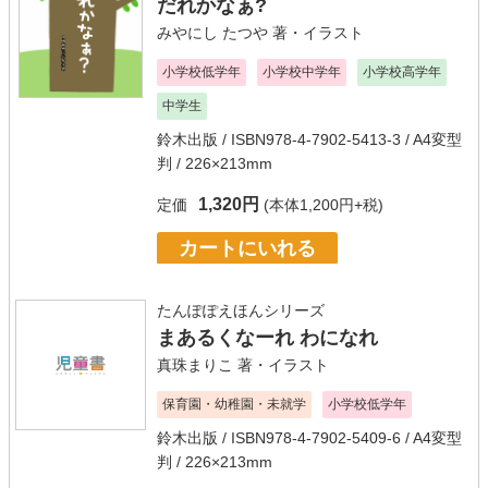
だれかなぁ?
みやにし たつや
著・イラスト
小学校低学年
小学校中学年
小学校高学年
中学生
鈴木出版
/ ISBN978-4-7902-5413-3 / A4変型
判 / 226×213mm
1,320円
定価
(本体1,200円+税)
カートにいれる
たんぽぽえほんシリーズ
まあるくなーれ わになれ
真珠まりこ
著・イラスト
保育園・幼稚園・未就学
小学校低学年
鈴木出版
/ ISBN978-4-7902-5409-6 / A4変型
判 / 226×213mm