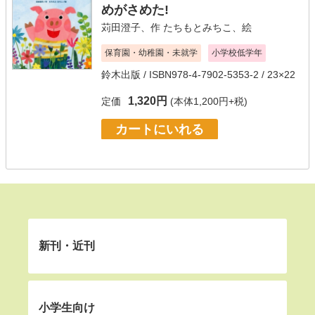
めがさめた!
苅田澄子
、
作 たちもとみちこ
、
絵
保育園・幼稚園・未就学
小学校低学年
鈴木出版
/ ISBN978-4-7902-5353-2 / 23×22
1,320円
定価
(本体1,200円+税)
カートにいれる
新刊・近刊
小学生向け