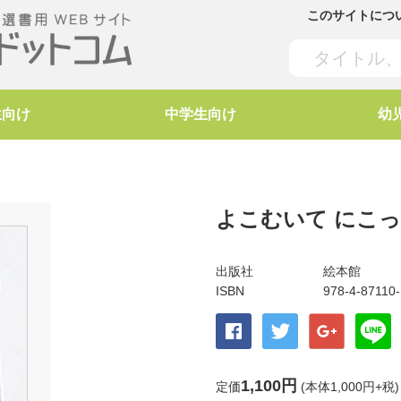
このサイトにつ
生向け
中学生向け
幼
よこむいて にこっ
出版社
絵本館
ISBN
978-4-87110-
1,100円
定価
(本体1,000円+税)