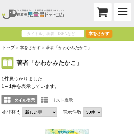
toggle
naviga
本をさがす
トップ
本をさがす
著者「かわかみたかこ」
著者「かわかみたかこ」
1件
1～1件
を表示しています。
タイル表示
リスト表示
並び替え
表示件数