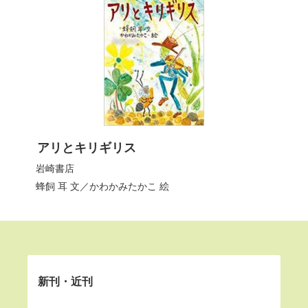
アリとキリギリス
岩崎書店
蜂飼 耳
文／
かわかみたかこ
絵
新刊・近刊