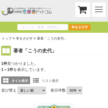
toggle
naviga
本をさがす
トップ
本をさがす
著者「こうの史代」
著者「こうの史代」
1件
1～1件
を表示しています。
タイル表示
リスト表示
並び替え
表示件数