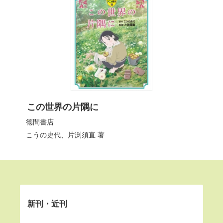
この世界の片隅に
徳間書店
こうの史代
、
片渕須直
著
新刊・近刊