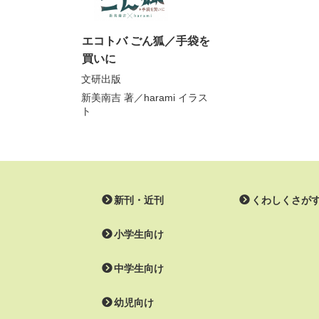
エコトバ ごん狐／手袋を
買いに
文研出版
新美南吉
著／
harami
イラス
ト
新刊・近刊
くわしくさが
小学生向け
中学生向け
幼児向け