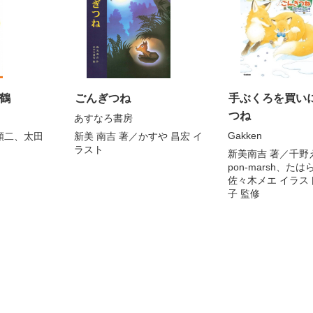
鶴
ごんぎつね
手ぶくろを買いに
つね
あすなろ書房
Gakken
順二
、
太田
新美 南吉
著／
かすや 昌宏
イ
ラスト
新美南吉
著／
千野
pon-marsh
、
たは
佐々木メエ
イラス
子
監修