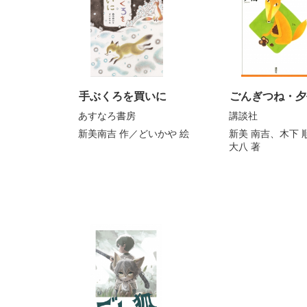
手ぶくろを買いに
ごんぎつね・夕
あすなろ書房
講談社
新美南吉
作／
どいかや
絵
新美 南吉
、
木下 
大八
著