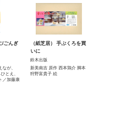
/ごんぎ
（紙芝居） 手ぶくろを買
いに
鈴木出版
えなが
、
新美南吉 原作 西本鶏介 脚本
らひとえ
、
狩野富貴子 絵
ト／
加藤康