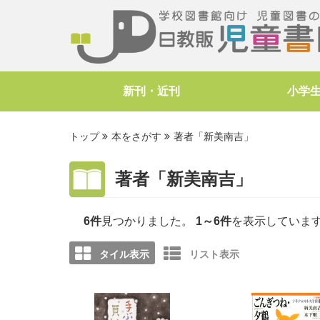
新刊・近刊
小学
トップ
本をさがす
著者「新美南吉」
著者「新美南吉」
6件
見つかりました。
1～6件
を表示していま
タイル表示
リスト表示