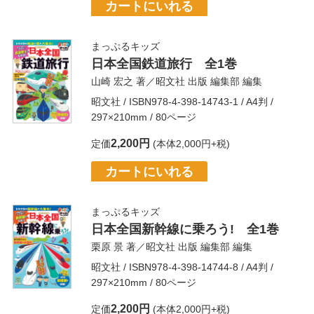
カートにいれる
まっぷるキッズ
日本全国鉄道旅行 全1巻
山崎 宏之
著／
昭文社 出版 編集部
編集
昭文社
/ ISBN978-4-398-14743-1 / A4判 /
297×210mm / 80ページ
2,200円
定価
(本体2,000円+税)
カートにいれる
まっぷるキッズ
日本全国新幹線に乗ろう! 全1巻
栗原 景
著／
昭文社 出版 編集部
編集
昭文社
/ ISBN978-4-398-14744-8 / A4判 /
297×210mm / 80ページ
2,200円
定価
(本体2,000円+税)