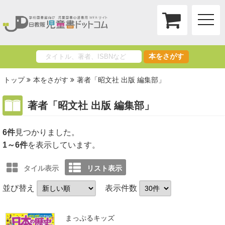
toggle
naviga
本をさがす
トップ
本をさがす
著者「昭文社 出版 編集部」
著者「昭文社 出版 編集部」
6件
1～6件
を表示しています。
タイル表示
リスト表示
並び替え
表示件数
まっぷるキッズ