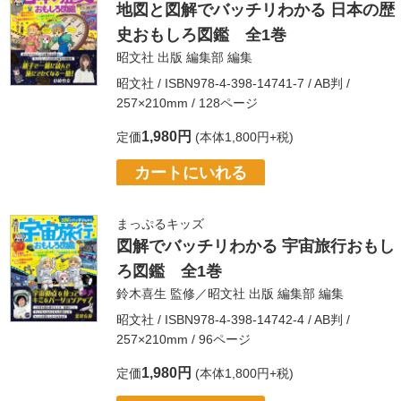
地図と図解でバッチリわかる 日本の歴
史おもしろ図鑑 全1巻
昭文社 出版 編集部
編集
昭文社
/ ISBN978-4-398-14741-7 / AB判 /
257×210mm / 128ページ
1,980円
定価
(本体1,800円+税)
カートにいれる
まっぷるキッズ
図解でバッチリわかる 宇宙旅行おもし
ろ図鑑 全1巻
鈴木喜生
監修／
昭文社 出版 編集部
編集
昭文社
/ ISBN978-4-398-14742-4 / AB判 /
257×210mm / 96ページ
1,980円
定価
(本体1,800円+税)