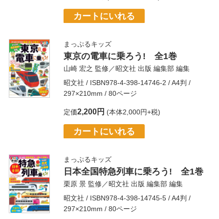
カートにいれる
まっぷるキッズ
東京の電車に乗ろう! 全1巻
山崎 宏之
監修／
昭文社 出版 編集部
編集
昭文社
/ ISBN978-4-398-14746-2 / A4判 /
297×210mm / 80ページ
2,200円
定価
(本体2,000円+税)
カートにいれる
まっぷるキッズ
日本全国特急列車に乗ろう! 全1巻
栗原 景
監修／
昭文社 出版 編集部
編集
昭文社
/ ISBN978-4-398-14745-5 / A4判 /
297×210mm / 80ページ