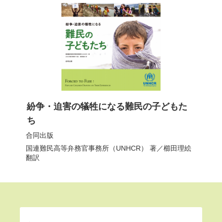
紛争・迫害の犠牲になる難民の子どもた
ち
合同出版
国連難民高等弁務官事務所（UNHCR）
著／
櫛田理絵
翻訳