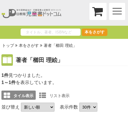
toggle
naviga
本をさがす
トップ
本をさがす
著者「櫛田 理絵」
著者「櫛田 理絵」
1件
1～1件
を表示しています。
タイル表示
リスト表示
並び替え
表示件数