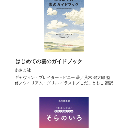
はじめての雲のガイドブック
あさま社
ギャヴィン・プレイター＝ピニー
著／
荒木 健太郎
監
修／
ウイリアム・グリル
イラスト／
こだまともこ
翻訳