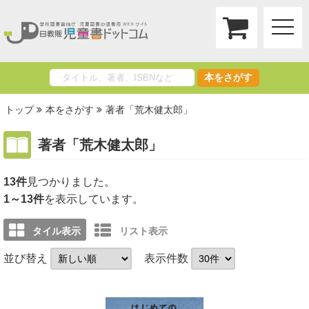
toggle
naviga
本をさがす
トップ
本をさがす
著者「荒木健太郎」
著者「荒木健太郎」
13件
1～13件
を表示しています。
タイル表示
リスト表示
並び替え
表示件数