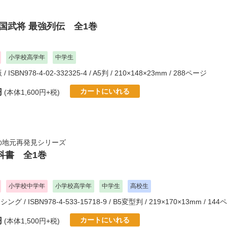
国武将 最強列伝 全1巻
小学校高学年
中学生
版
/ ISBN978-4-02-332325-4 / A5判 / 210×148×23mm / 288ページ
カートにいれる
円
(本体1,600円+税)
の地元再発見シリーズ
科書 全1巻
小学校中学年
小学校高学年
中学生
高校生
ッシング
/ ISBN978-4-533-15718-9 / B5変型判 / 219×170×13mm / 14
カートにいれる
円
(本体1,500円+税)