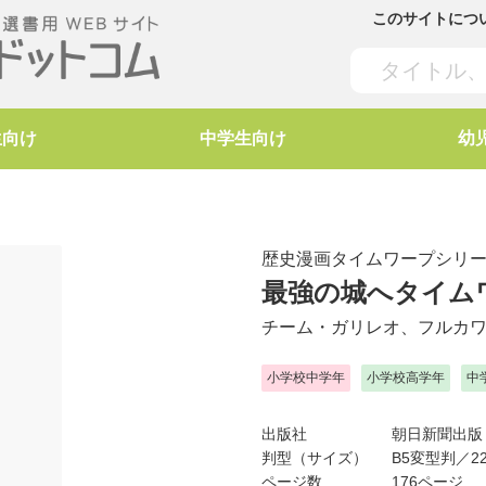
このサイトにつ
生向け
中学生向け
幼
歴史漫画タイムワープシリ
最強の城へタイム
チーム・ガリレオ
、
フルカ
小学校中学年
小学校高学年
中
出版社
朝日新聞出版
判型（サイズ）
B5変型判／22
ページ数
176ページ