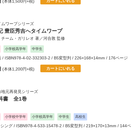
カートにいれる
円
(本体1,500円+税)
イムワープシリーズ
記 豊臣秀吉へタイムワープ
、
チーム・ガリレオ
著／
河合敦
監修
小学校高学年
中学生
版
/ ISBN978-4-02-332303-2 / B5変型判 / 226×168×14mm / 176ページ
カートにいれる
円
(本体1,200円+税)
の地元再発見シリーズ
科書 全1巻
小学校中学年
小学校高学年
中学生
高校生
ッシング
/ ISBN978-4-533-15478-2 / B5変型判 / 219×170×13mm / 14