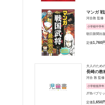
マンガ 戦
河合敦
監修
小学校中学年
朝日新聞出
1,760
定価
大人のため
長崎の教
河合 敦
監修
小学校低学年
JTBパブリ
1,650
定価