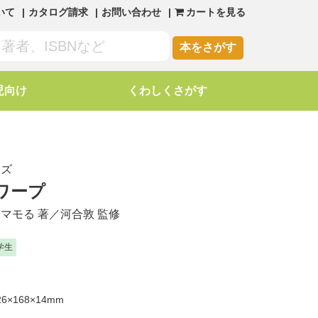
いて
カタログ請求
お問い合わせ
カートを見る
本をさがす
児向け
くわしくさがす
ーズ
ワープ
ワマモる
著／
河合敦
監修
学生
6×168×14mm