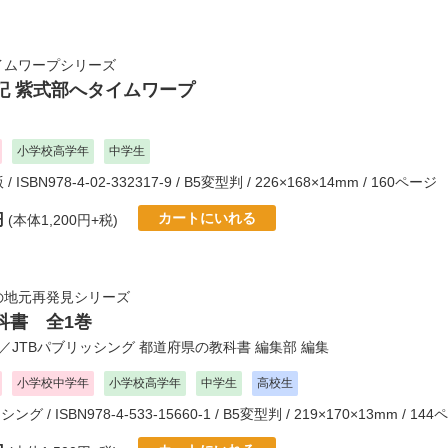
イムワープシリーズ
記 紫式部へタイムワープ
小学校高学年
中学生
版
/ ISBN978-4-02-332317-9 / B5変型判 / 226×168×14mm / 160ページ
カートにいれる
円
(本体1,200円+税)
の地元再発見シリーズ
科書 全1巻
／
JTBパブリッシング 都道府県の教科書 編集部
編集
小学校中学年
小学校高学年
中学生
高校生
ッシング
/ ISBN978-4-533-15660-1 / B5変型判 / 219×170×13mm / 14