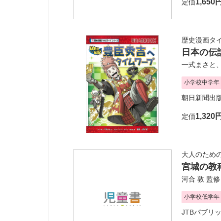
1,650
定価
歴史漫画タ
日本の伝
一式まさと
小学校中学年
朝日新聞出
1,320
定価
大人のため
宮城の教
河合 敦
監修
小学校低学年
JTBパブリ