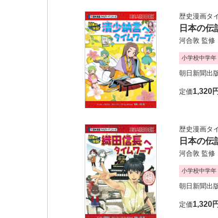
歴史漫画タ
日本の伝
河合敦
監修
小学校中学年
朝日新聞出
1,320
定価
歴史漫画タ
日本の伝
河合敦
監修
小学校中学年
朝日新聞出
1,320
定価