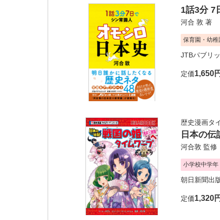
1話3分 
河合 敦
著
保育園・幼稚
JTBパブリ
1,650
定価
歴史漫画タ
日本の伝
河合敦
監修
小学校中学年
朝日新聞出
1,320
定価