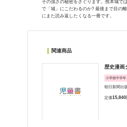
その強さの秘密をさぐります。熊本城では
で「城」にこだわるのか? 最後まで目の
にまた読み返したくなる一冊です。
関連商品
歴史漫画
小学校中学年
朝日新聞出
15,84
定価