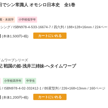
7日でシン常識人 オモシロ日本史 全1巻
園・未就学
小学校低学年
ッシング
/ ISBN978-4-533-16674-7 / 四六判 / 188×128×16mm / 224ペ
カートにいれる
円
(本体1,500円+税)
イムワープシリーズ
記 戦国の姫-浅井三姉妹-へタイムワープ
小学校高学年
中学生
版
/ ISBN978-4-02-332412-1 / B5変型判 / 226×168×13mm / 160ページ
カートにいれる
円
(本体1,200円+税)