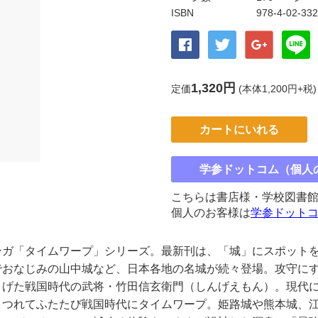
ISBN
978-4-02-33
1,320円
定価
(本体1,200円+税)
カートにいれる
学参ドットコム（個人
こちらは書店様・学校図書
個人のお客様は
学参ドット
ンガ「タイムワープ」シリーズ。最新刊は、「城」にスポット
でおなじみの山中城など、日本各地の名城が続々登場。攻守に
とげた戦国時代の武将・竹田信玄衛門（しんげえもん）。現代
きつれてふたたび戦国時代にタイムワープ。姫路城や熊本城、