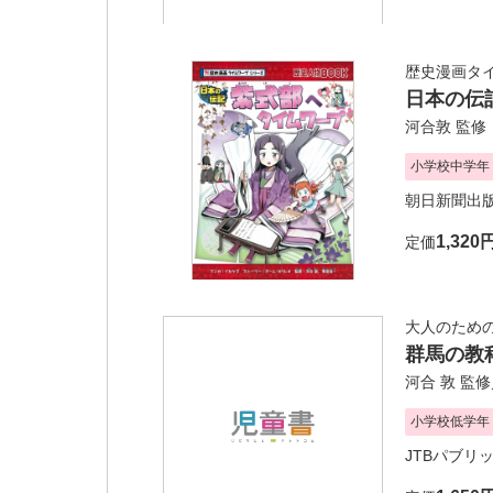
歴史漫画タ
日本の伝
河合敦
監修
小学校中学年
朝日新聞出
1,320
定価
大人のため
群馬の教
河合 敦
監修
小学校低学年
JTBパブリ