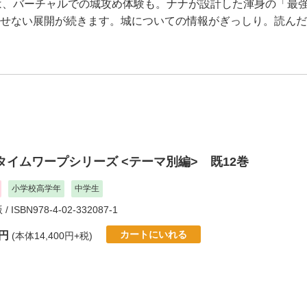
、バーチャルでの城攻め体験も。ナナが設計した渾身の「最強
離せない展開が続きます。城についての情報がぎっしり。読ん
タイムワープシリーズ <テーマ別編> 既12巻
小学校高学年
中学生
版
/ ISBN978-4-02-332087-1
カートにいれる
0円
(本体14,400円+税)