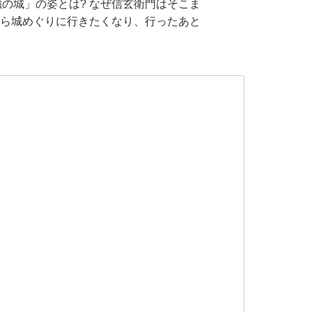
の城」の姿とは? なぜ信玄衛門はそこま
だら城めぐりに行きたくなり、行ったあと