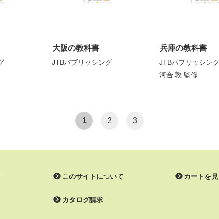
大阪の教科書
兵庫の教科書
グ
JTBパブリッシング
JTBパブリッシン
河合 敦
監修
1
2
3
す
このサイトについて
カートを見
カタログ請求