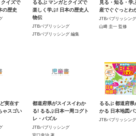
とクイズで
るるぶ マンガとクイズで
見る・知る・学ぶ
本の歴史
楽しく学ぶ! 日本の歴史人
産でぐぐっとわ
物伝
グ
JTBパブリッシン
JTBパブリッシング
山﨑 圭一
監修
JTBパブリッシング
編集
ど実在す
都道府県がスイスイわか
るるぶ 都道府県
っちゃスゴい
る! るるぶ日本一周コグト
かる 日本地図パ
レ・パズル
JTBパブリッシン
グ
JTBパブリッシング
宮口幸治
著