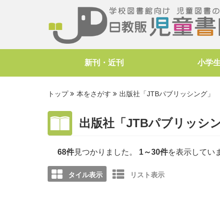
新刊・近刊
小学
トップ
本をさがす
出版社「JTBパブリッシング」
出版社「JTBパブリッシ
68件
見つかりました。
1～30件
を表示してい
タイル表示
リスト表示