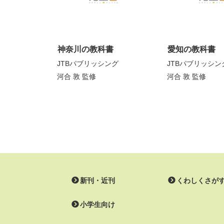
神奈川の教科書
愛知の教科書
JTBパブリッシング
JTBパブリッシン
河合 敦
監修
河合 敦
監修
新刊・近刊
くわしくさが
小学生向け