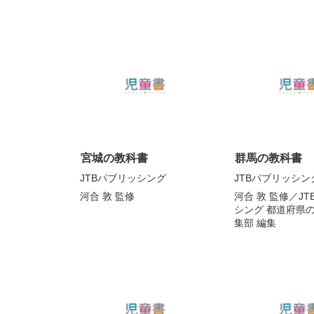
宮城の教科書
群馬の教科書
JTBパブリッシング
JTBパブリッシン
河合 敦
監修
河合 敦
監修／
J
シング 都道府県の
集部
編集