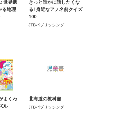
 世界遺
きっと誰かに話したくな
かる地理
る! 身近なアノ名前クイズ
100
グ
JTBパブリッシング
がよくわ
北海道の教科書
ズル
JTBパブリッシング
グ