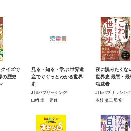
とクイズで
見る・知る・学ぶ 世界遺
夜に読みたくない
界の歴史
産でぐぐっとわかる世界
世界史 最悪・最
史
独裁者
グ
JTBパブリッシング
JTBパブリッシン
山﨑 圭一
監修
本村 凌二
監修