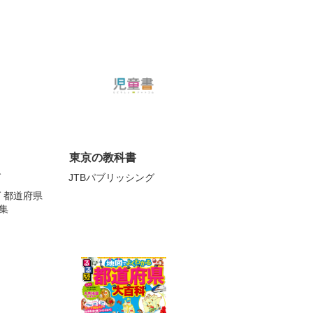
東京の教科書
グ
JTBパブリッシング
 都道府県
集