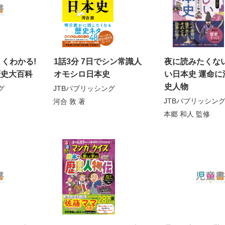
よくわかる!
1話3分 7日でシン常識人
夜に読みたくない
歴史大百科
オモシロ日本史
い日本史 運命に
史人物
グ
JTBパブリッシング
JTBパブリッシン
河合 敦
著
本郷 和人
監修