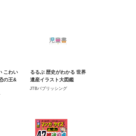
 こわい
るるぶ 歴史がわかる 世界
恐の王&
遺産イラスト大図鑑
JTBパブリッシング
グ