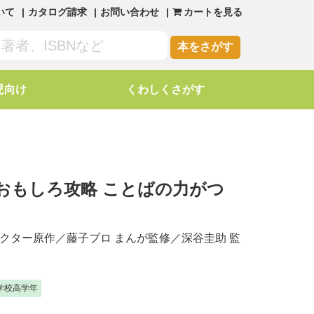
いて
カタログ請求
お問い合わせ
カートを見る
本をさがす
児向け
くわしくさがす
おもしろ攻略 ことばの力がつ
クター原作／
藤子プロ
まんが監修／
深谷圭助
監
学校高学年