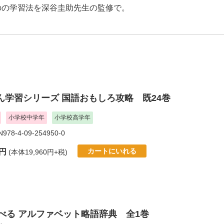
のの学習法を深谷圭助先生の監修で。
ん学習シリーズ 国語おもしろ攻略 既24巻
小学校中学年
小学校高学年
N978-4-09-254950-0
カートにいれる
6円
(本体19,960円+税)
調べる アルファベット略語辞典 全1巻