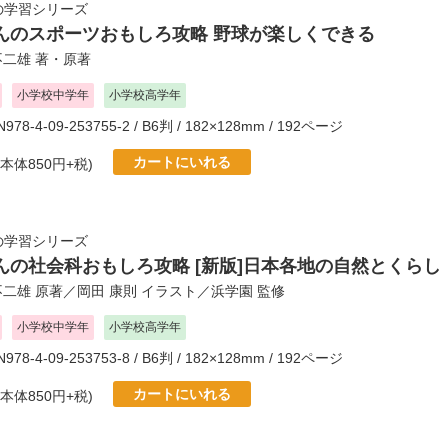
の学習シリーズ
んのスポーツおもしろ攻略 野球が楽しくできる
不二雄
著・原著
小学校中学年
小学校高学年
BN978-4-09-253755-2 / B6判 / 182×128mm / 192ページ
カートにいれる
(本体850円+税)
の学習シリーズ
んの社会科おもしろ攻略 [新版]日本各地の自然とくらし
不二雄
原著／
岡田 康則
イラスト／
浜学園
監修
小学校中学年
小学校高学年
BN978-4-09-253753-8 / B6判 / 182×128mm / 192ページ
カートにいれる
(本体850円+税)