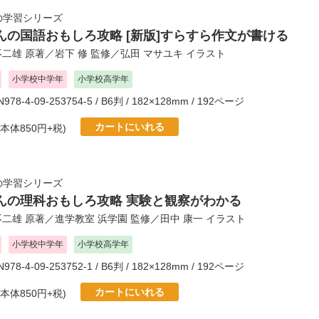
の学習シリーズ
んの国語おもしろ攻略 [新版]すらすら作文が書ける
不二雄
原著／
岩下 修
監修／
弘田 マサユキ
イラスト
小学校中学年
小学校高学年
BN978-4-09-253754-5 / B6判 / 182×128mm / 192ページ
カートにいれる
(本体850円+税)
の学習シリーズ
んの理科おもしろ攻略 実験と観察がわかる
不二雄
原著／
進学教室 浜学園
監修／
田中 康一
イラスト
小学校中学年
小学校高学年
BN978-4-09-253752-1 / B6判 / 182×128mm / 192ページ
カートにいれる
(本体850円+税)