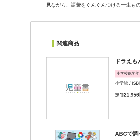
見ながら、語彙をぐんぐんつける一生も
関連商品
ドラえも
小学校低学年
小学館
/ ISB
21,95
定価
ABCで