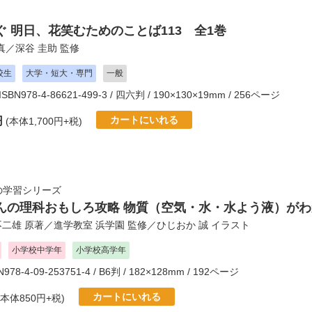
ぐ 明日、花笑むためのことば113 全1巻
真／
深谷 圭助
監修
校生
大学・短大・専門
一般
 ISBN978-4-86621-499-3 / 四六判 / 190×130×19mm / 256ページ
カートにいれる
円
(本体1,700円+税)
の学習シリーズ
んの理科おもしろ攻略 物質（空気・水・水よう液）がわ
不二雄
原著／
進学教室 浜学園
監修／
ひじおか 誠
イラスト
小学校中学年
小学校高学年
BN978-4-09-253751-4 / B6判 / 182×128mm / 192ページ
カートにいれる
(本体850円+税)