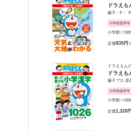
ドラえも
藤子・F・ 
小学校低学年
小学館
/ IS
935円
定価
ドラえもん
ドラえも
藤子プロ
原
小学校低学年
小学館
/ IS
1,320
定価