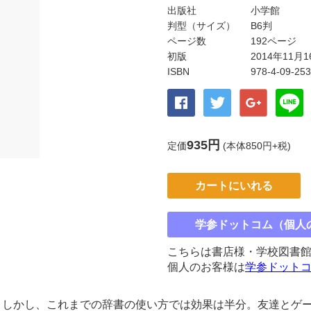
出版社
小学館
判型（サイズ）
B6判
ページ数
192ページ
初版
2014年11月1
ISBN
978-4-09-25
935円
定価
(本体850円+税)
カートにいれる
学参ドットコム（個人
こちらは書店様・学校図書
個人のお客様は
学参ドット
。しかし、これまでの辞書の使い方では効果は半分。友達とゲ