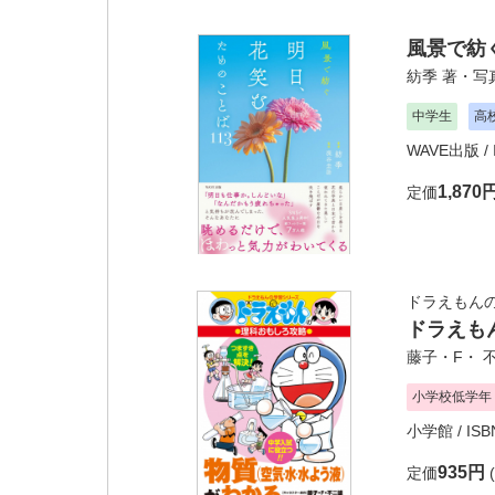
風景で紡
紡季
著・写
中学生
高
WAVE出版
/
1,870
定価
ドラえもん
ドラえも
藤子・F・ 
小学校低学年
小学館
/ IS
935円
定価