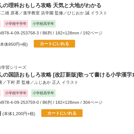
んの理科おもしろ攻略 天気と大地がわかる
不二雄
原著／
進学教室 浜学園
監修／
ひじおか 誠
イラスト
小学校中学年
小学校高学年
BN978-4-09-253758-3 / B6判 / 182×128mm / 192ページ
カートにいれる
(本体850円+税)
の学習シリーズ
んの国語おもしろ攻略 [改訂新版]歌って書ける小学漢字1
著／
下村 昇
監修／
ふじあか 正人
イラスト
小学校中学年
小学校高学年
BN978-4-09-253759-0 / B6判 / 182×128mm / 304ページ
カートにいれる
円
(本体1,200円+税)