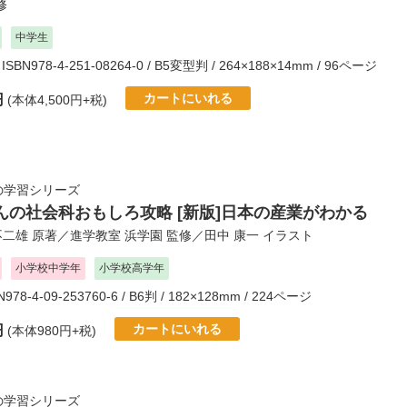
修
中学生
 ISBN978-4-251-08264-0 / B5変型判 / 264×188×14mm / 96ページ
カートにいれる
円
(本体4,500円+税)
の学習シリーズ
んの社会科おもしろ攻略 [新版]日本の産業がわかる
不二雄
原著／
進学教室 浜学園
監修／
田中 康一
イラスト
小学校中学年
小学校高学年
BN978-4-09-253760-6 / B6判 / 182×128mm / 224ページ
カートにいれる
円
(本体980円+税)
の学習シリーズ