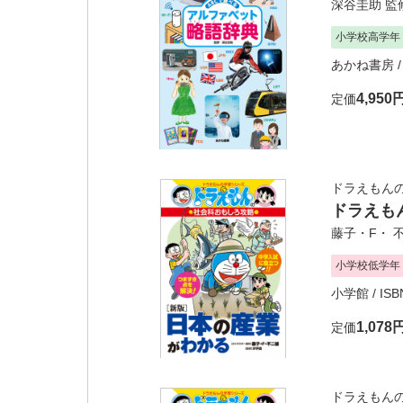
深谷圭助
監
小学校高学年
あかね書房
/
4,950
定価
ドラえもん
ドラえも
藤子・F・ 
小学校低学年
小学館
/ IS
1,078
定価
ドラえもん