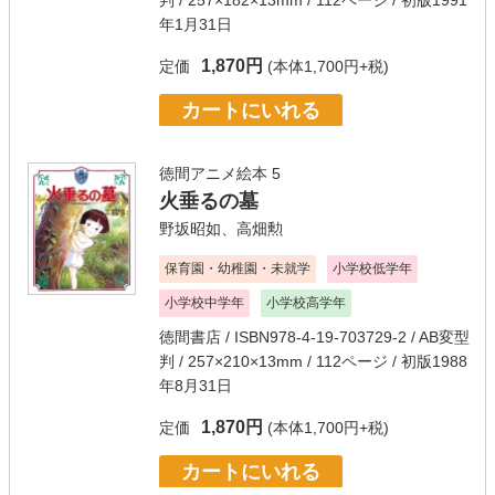
判 / 257×182×13mm / 112ページ / 初版1991
年1月31日
1,870円
定価
(本体1,700円+税)
カートにいれる
徳間アニメ絵本 5
火垂るの墓
野坂昭如
、
高畑勲
保育園・幼稚園・未就学
小学校低学年
小学校中学年
小学校高学年
徳間書店
/ ISBN978-4-19-703729-2 / AB変型
判 / 257×210×13mm / 112ページ / 初版1988
年8月31日
1,870円
定価
(本体1,700円+税)
カートにいれる