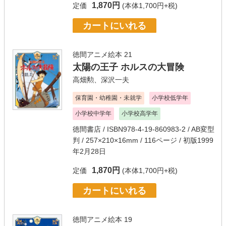
1,870円
定価
(本体1,700円+税)
カートにいれる
徳間アニメ絵本 21
太陽の王子 ホルスの大冒険
高畑勲
、
深沢一夫
保育園・幼稚園・未就学
小学校低学年
小学校中学年
小学校高学年
徳間書店
/ ISBN978-4-19-860983-2 / AB変型
判 / 257×210×16mm / 116ページ / 初版1999
年2月28日
1,870円
定価
(本体1,700円+税)
カートにいれる
徳間アニメ絵本 19