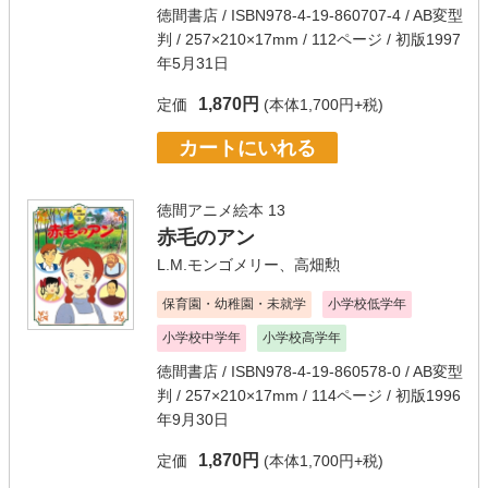
徳間書店
/ ISBN978-4-19-860707-4 / AB変型
判 / 257×210×17mm / 112ページ / 初版1997
年5月31日
1,870円
定価
(本体1,700円+税)
カートにいれる
徳間アニメ絵本 13
赤毛のアン
L.M.モンゴメリー
、
高畑勲
保育園・幼稚園・未就学
小学校低学年
小学校中学年
小学校高学年
徳間書店
/ ISBN978-4-19-860578-0 / AB変型
判 / 257×210×17mm / 114ページ / 初版1996
年9月30日
1,870円
定価
(本体1,700円+税)