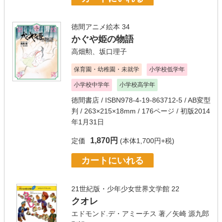
徳間アニメ絵本 34
かぐや姫の物語
高畑勲
、
坂口理子
保育園・幼稚園・未就学
小学校低学年
小学校中学年
小学校高学年
徳間書店
/ ISBN978-4-19-863712-5 / AB変型
判 / 263×215×18mm / 176ページ / 初版2014
年1月31日
1,870円
定価
(本体1,700円+税)
カートにいれる
21世紀版・少年少女世界文学館 22
クオレ
エドモンド.デ・アミーチス
著／
矢崎 源九郎