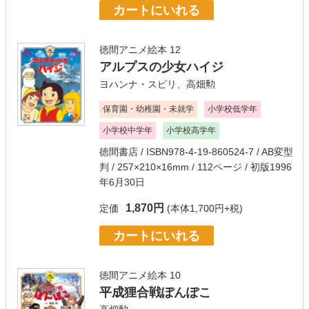
カートにいれる
徳間アニメ絵本 12
アルプスの少女ハイジ
ヨハンナ・スピリ
、
高畑勲
保育園・幼稚園・未就学
小学校低学年
小学校中学年
小学校高学年
徳間書店
/ ISBN978-4-19-860524-7 / AB変型
判 / 257×210×16mm / 112ページ / 初版1996
年6月30日
1,870円
定価
(本体1,700円+税)
カートにいれる
徳間アニメ絵本 10
平成狸合戦ぽんぽこ