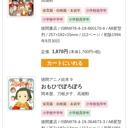
高畑勲
保育園・幼稚園・未就学
小学校低学年
小学校中学年
小学校高学年
徳間書店
/ ISBN978-4-19-860170-6 / AB変型
判 / 257×182×15mm / 112ページ / 初版1994
年9月30日
1,870円
定価
(本体1,700円+税)
カートにいれる
徳間アニメ絵本 9
おもひでぽろぽろ
岡本螢
、
刀根夕子
、
高畑勲
保育園・幼稚園・未就学
小学校低学年
小学校中学年
小学校高学年
徳間書店
/ ISBN978-4-19-364673-3 / AB変型