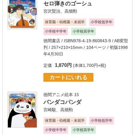
セロ弾きのゴーシュ
宮沢賢治
、
高畑勲
保育園・幼稚園・未就学
小学校低学年
小学校中学年
小学校高学年
徳間書店
/ ISBN978-4-19-860843-9 / AB変型
判 / 257×210×15mm / 104ページ / 初版1998
年4月30日
1,870円
定価
(本体1,700円+税)
カートにいれる
徳間アニメ絵本 15
パンダコパンダ
宮崎駿
、
高畑勲
保育園・幼稚園・未就学
小学校低学年
小学校中学年
小学校高学年