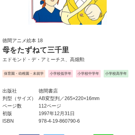
徳間アニメ絵本 18
母をたずねて三千里
エドモンド・デ・アミーチス
、
高畑勲
保育園・幼稚園・未就学
小学校低学年
小学校中学年
小学校高学年
出版社
徳間書店
判型（サイズ）
AB変型判／265×220×16mm
ページ数
112ページ
初版
1997年12月31日
ISBN
978-4-19-860790-6