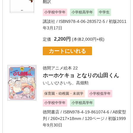
翻訳
小学校中学年
小学校高学年
中学生
講談社
/ ISBN978-4-06-283572-5 / 初版2011
年3月17日
2,200円
定価
(本体2,000円+税)
カートにいれる
徳間アニメ絵本 22
ホーホケキョ となりの山田くん
いしいひさいち
、
高畑勲
保育園・幼稚園・未就学
小学校低学年
小学校中学年
小学校高学年
徳間書店
/ ISBN978-4-19-861074-6 / AB変型
判 / 260×217×18mm / 120ページ / 初版1999
年9月30日