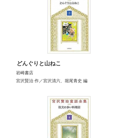
どんぐりと山ねこ
岩崎書店
宮沢賢治
作／
宮沢清六
、
堀尾青史
編