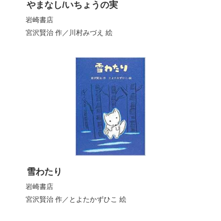
やまなし/いちょうの実
岩崎書店
宮沢賢治
作／
川村みづえ
絵
雪わたり
岩崎書店
宮沢賢治
作／
とよたかずひこ
絵