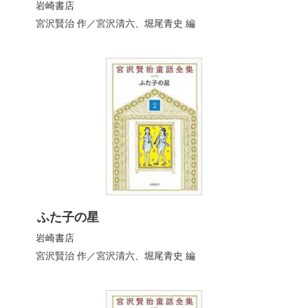
岩崎書店
宮沢賢治
作／
宮沢清六
、
堀尾青史
編
ふた子の星
岩崎書店
宮沢賢治
作／
宮沢清六
、
堀尾青史
編