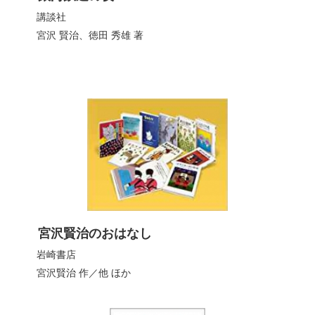
講談社
宮沢 賢治
、
徳田 秀雄
著
宮沢賢治のおはなし
岩崎書店
宮沢賢治
作／他 ほか