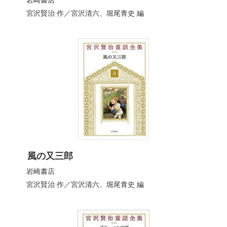
岩崎書店
宮沢賢治
作／
宮沢清六
、
堀尾青史
編
風の又三郎
岩崎書店
宮沢賢治
作／
宮沢清六
、
堀尾青史
編