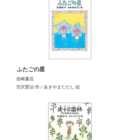
ふたごの星
岩崎書店
宮沢賢治
作／
あきやまただし
絵