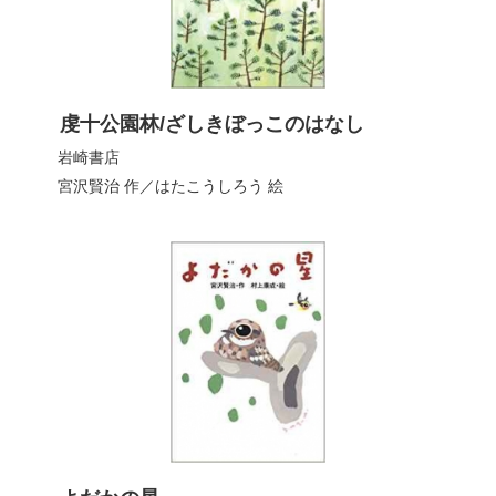
虔十公園林/ざしきぼっこのはなし
岩崎書店
宮沢賢治
作／
はたこうしろう
絵