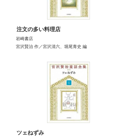
注文の多い料理店
岩崎書店
宮沢賢治
作／
宮沢清六
、
堀尾青史
編
ツェねずみ