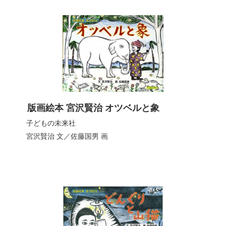
版画絵本 宮沢賢治 オツベルと象
子どもの未来社
宮沢賢治
文／
佐藤国男
画