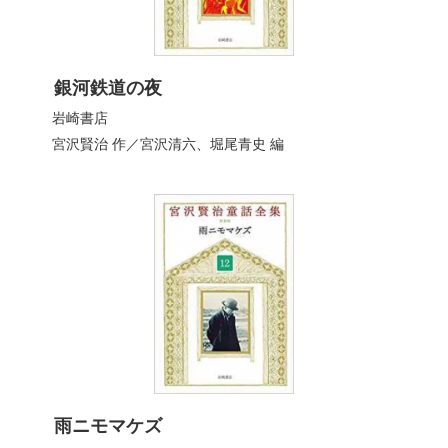
銀河鉄道の夜
岩崎書店
宮沢賢治
作／
宮沢清六
、
堀尾青史
編
雨ニモマケズ