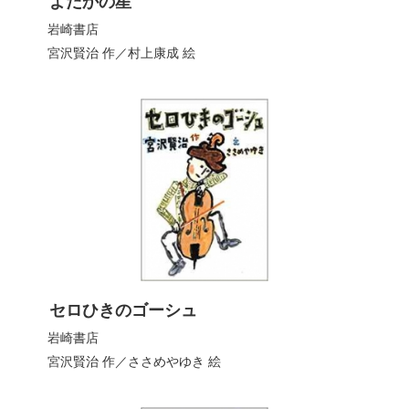
よだかの星
岩崎書店
宮沢賢治
作／
村上康成
絵
セロひきのゴーシュ
岩崎書店
宮沢賢治
作／
ささめやゆき
絵