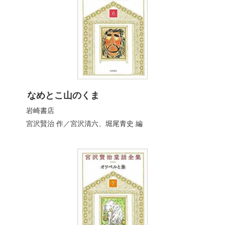
なめとこ山のくま
岩崎書店
宮沢賢治
作／
宮沢清六
、
堀尾青史
編