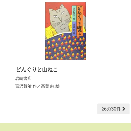
どんぐりと山ねこ
岩崎書店
宮沢賢治
作／
高畠 純
絵
次の30件