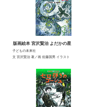
版画絵本 宮沢賢治 よだかの星
子どもの未来社
文 宮沢賢治
著／
画 佐藤国男
イラスト