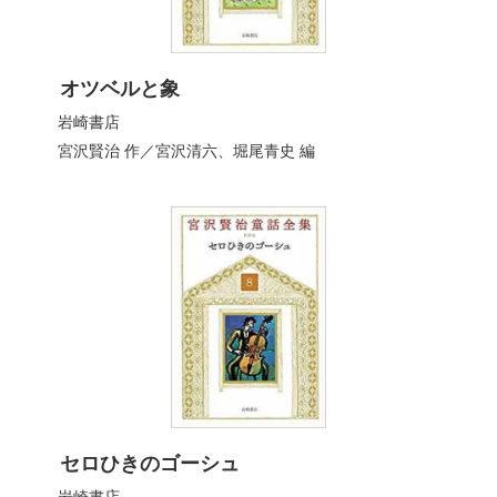
オツベルと象
岩崎書店
宮沢賢治
作／
宮沢清六
、
堀尾青史
編
セロひきのゴーシュ