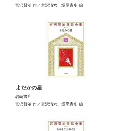
宮沢賢治
作／
宮沢清六
、
堀尾青史
編
よだかの星
岩崎書店
宮沢賢治
作／
宮沢清六
、
堀尾青史
編