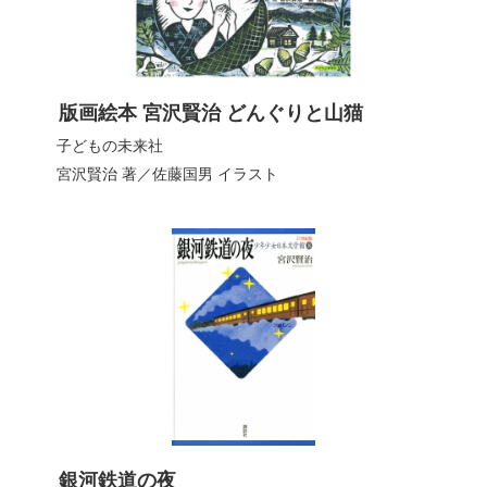
版画絵本 宮沢賢治 どんぐりと山猫
子どもの未来社
宮沢賢治
著／
佐藤国男
イラスト
銀河鉄道の夜