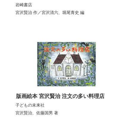
岩崎書店
宮沢賢治
作／
宮沢清六
、
堀尾青史
編
版画絵本 宮沢賢治 注文の多い料理店
子どもの未来社
宮沢賢治
、
佐藤国男
著