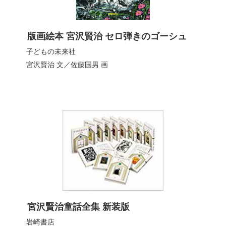
版画絵本 宮沢賢治 セロ弾きのゴーシュ
子どもの未来社
宮沢賢治
文／
佐藤国男
画
宮沢賢治童話全集 新装版
岩崎書店