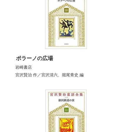
ポラーノの広場
岩崎書店
宮沢賢治
作／
宮沢清六
、
堀尾青史
編