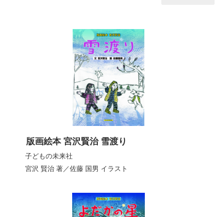
版画絵本 宮沢賢治 雪渡り
子どもの未来社
宮沢 賢治
著／
佐藤 国男
イラスト