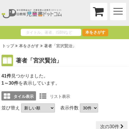
toggle
naviga
本をさがす
トップ
本をさがす
著者「宮沢賢治」
著者「宮沢賢治」
41件
1～30件
を表示しています。
タイル表示
リスト表示
並び替え
表示件数
次の30件