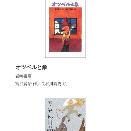
オツベルと象
岩崎書店
宮沢賢治
作／
長谷川義史
絵