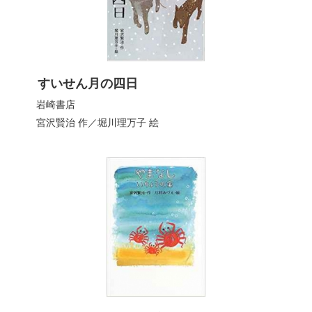
すいせん月の四日
岩崎書店
宮沢賢治
作／
堀川理万子
絵