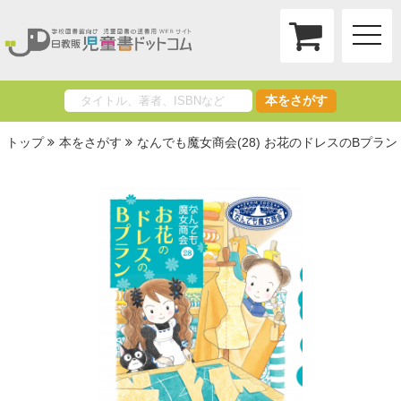
toggle
naviga
本をさがす
トップ
本をさがす
なんでも魔女商会(28) お花のドレスのBプラン