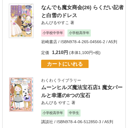
なんでも魔女商会(26) らくだい記者
と白雪のドレス
あんびるやすこ
著
小学校中学年
小学校高学年
岩崎書店
/ ISBN978-4-265-04566-2 / A5判
1,210円
定価
(本体1,100円+税)
カートにいれる
わくわくライブラリー
ムーンヒルズ魔法宝石店1 魔女パー
ルと幸運の8つの宝石
あんびる やすこ
著
小学校高学年
中学生
講談社
/ ISBN978-4-06-512850-3 / A5判