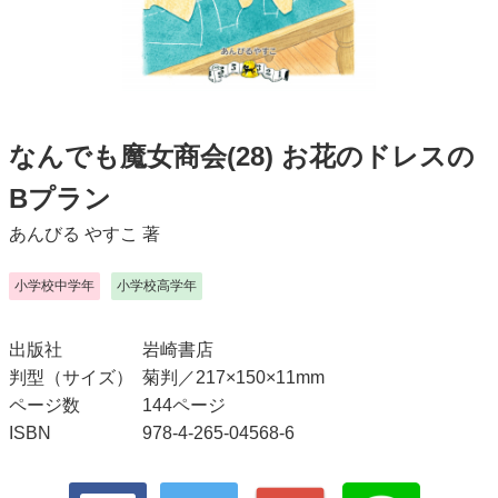
なんでも魔女商会(28) お花のドレスの
Bプラン
あんびる やすこ
著
小学校中学年
小学校高学年
出版社
岩崎書店
判型（サイズ）
菊判／217×150×11mm
ページ数
144ページ
ISBN
978-4-265-04568-6