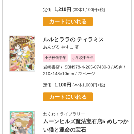
1,210円
定価
(本体1,100円+税)
カートにいれる
ルルとララの ティラミス
あんびる やすこ
著
小学校低学年
小学校中学年
岩崎書店
/ ISBN978-4-265-07430-3 / A5判 /
210×148×10mm / 72ページ
1,100円
定価
(本体1,000円+税)
カートにいれる
わくわくライブラリー
ムーンヒルズ魔法宝石店5 めしつか
い猫と運命の宝石