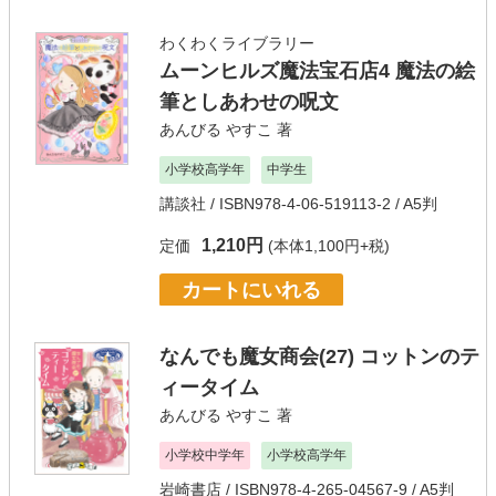
わくわくライブラリー
ムーンヒルズ魔法宝石店4 魔法の絵
筆としあわせの呪文
あんびる やすこ
著
小学校高学年
中学生
講談社
/ ISBN978-4-06-519113-2 / A5判
1,210円
定価
(本体1,100円+税)
カートにいれる
なんでも魔女商会(27) コットンのテ
ィータイム
あんびる やすこ
著
小学校中学年
小学校高学年
岩崎書店
/ ISBN978-4-265-04567-9 / A5判