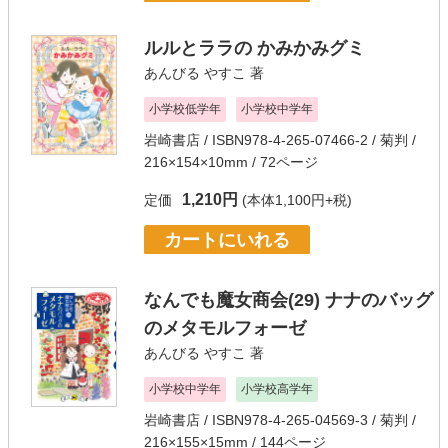
ルルとララの かみかみグミ
あんびる やすこ
著
小学校低学年
小学校中学年
岩崎書店
/ ISBN978-4-265-07466-2 / 菊判 /
216×154×10mm / 72ページ
1,210円
定価
(本体1,100円+税)
カートにいれる
なんでも魔女商会(29) ナナのバッグ
のメタモルフォーゼ
あんびる やすこ
著
小学校中学年
小学校高学年
岩崎書店
/ ISBN978-4-265-04569-3 / 菊判 /
216×155×15mm / 144ページ