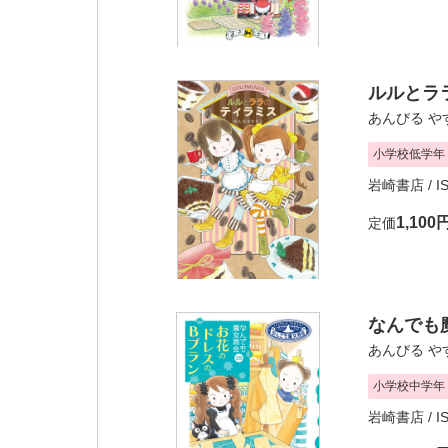
ルルとラ
あんびる や
小学校低学年
岩崎書店
/ I
1,100
定価
なんでも魔
あんびる や
小学校中学年
岩崎書店
/ I