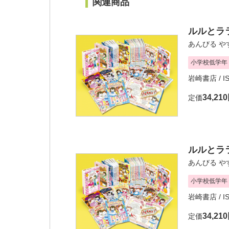
関連商品
ルルとラ
あんびる や
小学校低学年
岩崎書店
/ I
34,21
定価
ルルとラ
あんびる や
小学校低学年
岩崎書店
/ I
34,21
定価