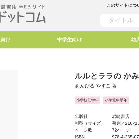
このサイトにつ
生向け
中学生向け
幼
ルルとララの か
あんびる やすこ
著
小学校低学年
小学校中学年
出版社
岩崎書店
判型（サイズ）
菊判／216×1
ページ数
72ページ
ISBN
978-4-265-0