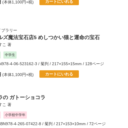
カートにいれる
円
(本体1,100円+税)
イブラリー
ルズ魔法宝石店5 めしつかい猫と運命の宝石
すこ
著
中学生
BN978-4-06-523162-3 / 菊判 / 217×155×15mm / 128ページ
カートにいれる
円
(本体1,100円+税)
ラの ガトーショコラ
すこ
著
小学校中学年
SBN978-4-265-07422-8 / 菊判 / 217×153×10mm / 72ページ