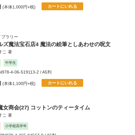
カートにいれる
円
(本体1,000円+税)
イブラリー
ルズ魔法宝石店4 魔法の絵筆としあわせの呪文
すこ
著
中学生
N978-4-06-519113-2 / A5判
カートにいれる
円
(本体1,100円+税)
女商会(27) コットンのティータイム
すこ
著
小学校高学年