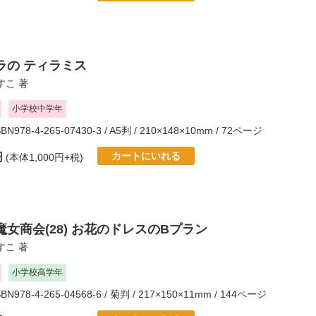
ラの ティラミス
すこ
著
小学校中学年
SBN978-4-265-07430-3 / A5判 / 210×148×10mm / 72ページ
カートにいれる
円
(本体1,000円+税)
女商会(28) お花のドレスのBプラン
すこ
著
小学校高学年
SBN978-4-265-04568-6 / 菊判 / 217×150×11mm / 144ページ