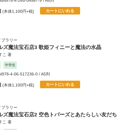
SBN978-4-265-04567-9 / A5判
カートにいれる
円
(本体1,100円+税)
イブラリー
ルズ魔法宝石店3 歌姫フィニーと魔法の水晶
すこ
著
中学生
N978-4-06-517236-0 / A5判
カートにいれる
円
(本体1,100円+税)
イブラリー
ルズ魔法宝石店2 空色トパーズとあたらしい友だち
すこ
著