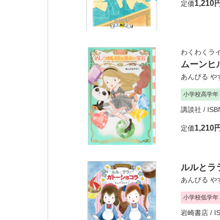
1,210
定価
わくわくラ
ムーンヒ
あんびる や
小学校高学年
講談社
/ IS
1,210
定価
ルルとラ
あんびる や
小学校低学年
岩崎書店
/ I