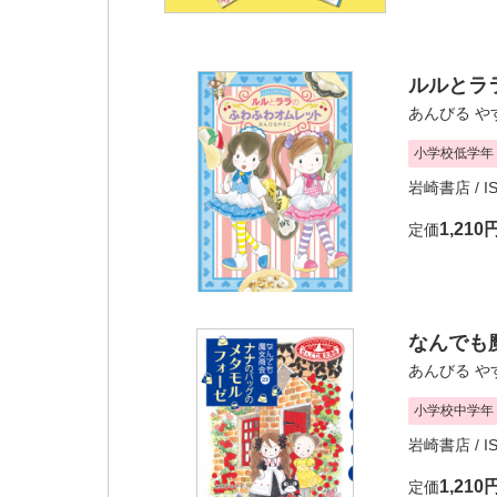
ルルとラ
あんびる や
小学校低学年
岩崎書店
/ I
1,210
定価
なんでも
あんびる や
小学校中学年
岩崎書店
/ I
1,210
定価