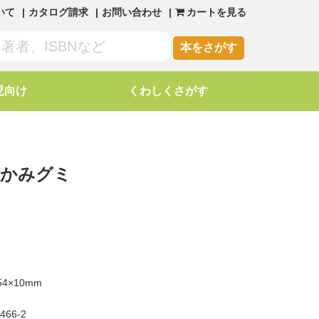
いて
カタログ請求
お問い合わせ
カートを見る
本をさがす
児向け
くわしくさがす
みかみグミ
54×10mm
7466-2