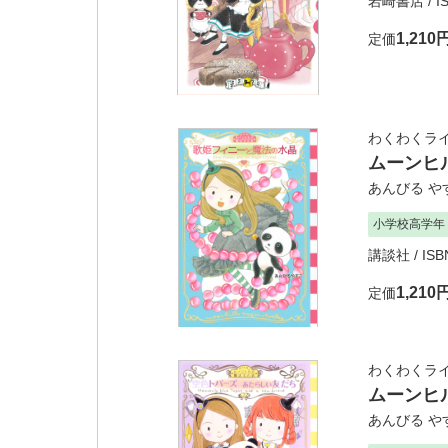
岩崎書店
/ I
1,210
定価
わくわくラ
ムーンヒ
あんびる や
小学校高学年
講談社
/ ISB
1,210
定価
わくわくラ
ムーンヒ
あんびる や