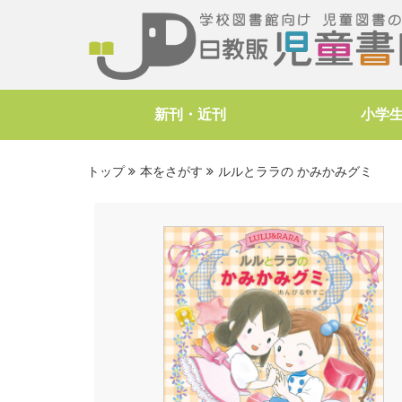
新刊・近刊
小学
トップ
本をさがす
ルルとララの かみかみグミ