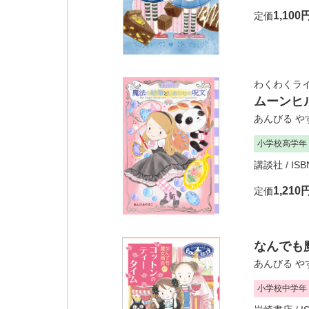
1,100
定価
わくわくラ
ムーンヒ
あんびる や
小学校高学年
講談社
/ ISB
1,210
定価
なんでも魔
あんびる や
小学校中学年