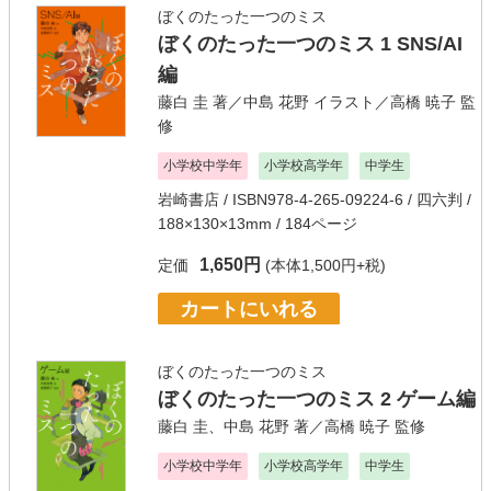
ぼくのたった一つのミス
ぼくのたった一つのミス 1 SNS/AI
編
藤白 圭
著／
中島 花野
イラスト／
高橋 暁子
監
修
小学校中学年
小学校高学年
中学生
岩崎書店
/ ISBN978-4-265-09224-6 / 四六判 /
188×130×13mm / 184ページ
1,650円
定価
(本体1,500円+税)
カートにいれる
ぼくのたった一つのミス
ぼくのたった一つのミス 2 ゲーム編
藤白 圭
、
中島 花野
著／
高橋 暁子
監修
小学校中学年
小学校高学年
中学生