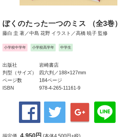
ぼくのたった一つのミス
（全3巻）
藤白 圭
著／
中島 花野
イラスト／
高橋 暁子
監修
小学校中学年
小学校高学年
中学生
出版社
岩崎書店
判型（サイズ）
四六判／188×127mm
ページ数
184ページ
ISBN
978-4-265-11161-9
4,950円
揃定価
(本体4,500円+税)