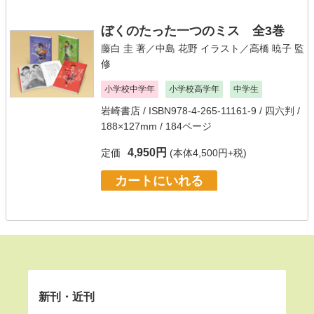
ぼくのたった一つのミス 全3巻
藤白 圭
著／
中島 花野
イラスト／
高橋 暁子
監
修
小学校中学年
小学校高学年
中学生
岩崎書店
/ ISBN978-4-265-11161-9 / 四六判 /
188×127mm / 184ページ
4,950円
定価
(本体4,500円+税)
カートにいれる
新刊・近刊