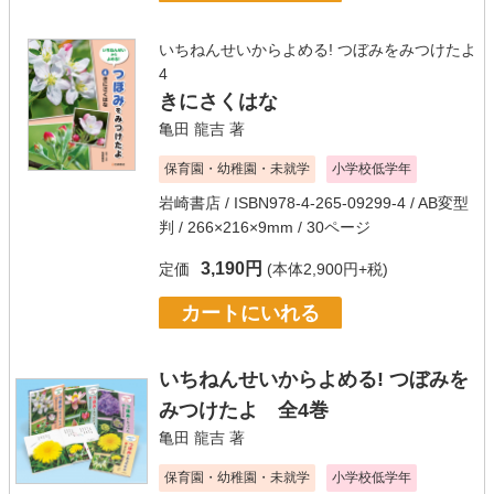
いちねんせいからよめる! つぼみをみつけたよ
4
きにさくはな
亀田 龍吉
著
保育園・幼稚園・未就学
小学校低学年
岩崎書店
/ ISBN978-4-265-09299-4 / AB変型
判 / 266×216×9mm / 30ページ
3,190円
定価
(本体2,900円+税)
カートにいれる
いちねんせいからよめる! つぼみを
みつけたよ 全4巻
亀田 龍吉
著
保育園・幼稚園・未就学
小学校低学年