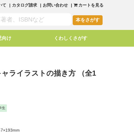
いて
カタログ請求
お問い合わせ
カートを見る
本をさがす
児向け
くわしくさがす
 キャライラストの描き方
（全1
学生
7×193mm