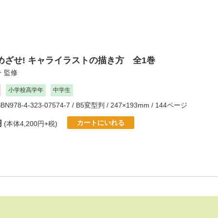
めざせ! キャライラストの描き方 全1巻
チ
監修
小学校高学年
中学生
SBN978-4-323-07574-7 / B5変型判 / 247×193mm / 144ページ
カートにいれる
円
(本体4,200円+税)