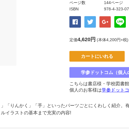
ページ数
144ページ
ISBN
978-4-323-0
4,620円
定価
(本体4,200円+税)
カートにいれる
学参ドットコム（個人
こちらは書店様・学校図書
個人のお客様は
学参ドット
目」「りんかく」「手」といったパーツごとにくわしく紹介。
ルイラストの基本まで充実の内容!