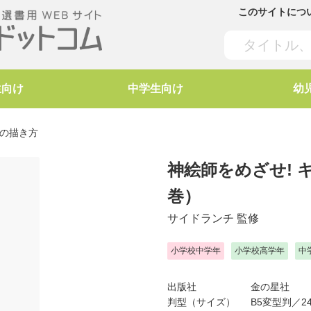
このサイトにつ
生向け
中学生向け
幼
トの描き方
神絵師をめざせ!
巻）
サイドランチ
監修
小学校中学年
小学校高学年
中
出版社
金の星社
判型（サイズ）
B5変型判／24