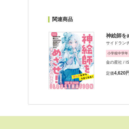
関連商品
神絵師を
サイドラン
小学校中学年
金の星社
/ I
4,620
定価