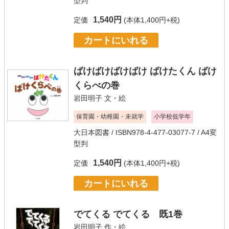
型判
1,540円
定価
(本体1,400円+税)
カートにいれる
ばけばけばけばけ ばけたくん ばけ
くらべの巻
岩田明子
文・絵
保育園・幼稚園・未就学
小学校低学年
大日本図書
/ ISBN978-4-477-03077-7 / A4変
型判
1,540円
定価
(本体1,400円+税)
カートにいれる
でてくる でてくる 既1巻
岩田明子
作・絵