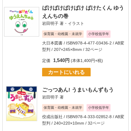
ばけばけばけばけ ばけたくん ゆう
えんちの巻
岩田明子
著・イラスト
保育園・幼稚園・未就学
小学校低学年
大日本図書
/ ISBN978-4-477-03436-2 / AB変
型判 / 207×245×8mm / 32ページ
1,540円
定価
(本体1,400円+税)
カートにいれる
ごっつあん! うまいもんずもう
岩田明子
著
保育園・幼稚園・未就学
小学校低学年
佼成出版社
/ ISBN978-4-333-02852-8 / AB変
型判 / 240×220×10mm / 32ページ