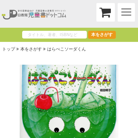
toggle
naviga
本をさがす
トップ
本をさがす
はらぺこソーダくん