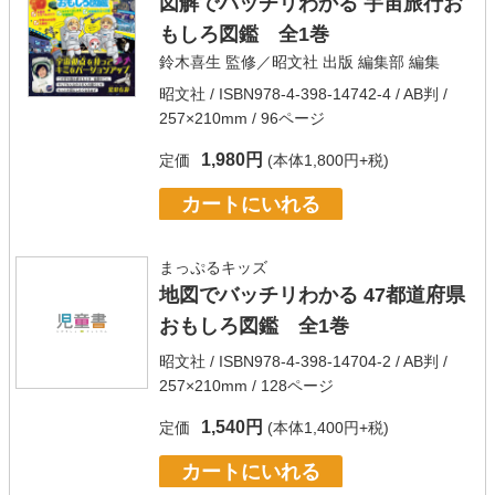
図解でバッチリわかる 宇宙旅行お
もしろ図鑑 全1巻
鈴木喜生
監修／
昭文社 出版 編集部
編集
昭文社
/ ISBN978-4-398-14742-4 / AB判 /
257×210mm / 96ページ
1,980円
定価
(本体1,800円+税)
カートにいれる
まっぷるキッズ
地図でバッチリわかる 47都道府県
おもしろ図鑑 全1巻
昭文社
/ ISBN978-4-398-14704-2 / AB判 /
257×210mm / 128ページ
1,540円
定価
(本体1,400円+税)
カートにいれる