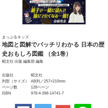
まっぷるキッズ
地図と図解でバッチリわかる 日本の歴
史おもしろ図鑑
（全1巻）
昭文社 出版 編集部
編集
出版社
昭文社
判型（サイズ）
AB判／257×210mm
ページ数
128ページ
ISBN
978-4-398-14741-7