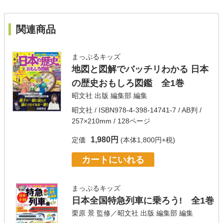
関連商品
まっぷるキッズ
地図と図解でバッチリわかる 日本
の歴史おもしろ図鑑 全1巻
昭文社 出版 編集部
編集
昭文社
/ ISBN978-4-398-14741-7 / AB判 /
257×210mm / 128ページ
1,980円
定価
(本体1,800円+税)
カートにいれる
まっぷるキッズ
日本全国特急列車に乗ろう! 全1巻
栗原 景
監修／
昭文社 出版 編集部
編集