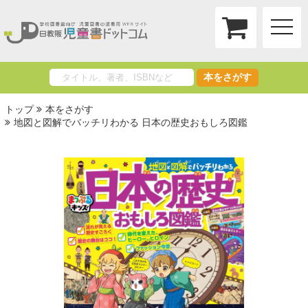
toggle
naviga
本をさがす
トップ
本をさがす
地図と図解でバッチリわかる 日本の歴史おもしろ図鑑