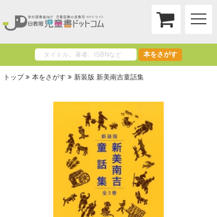
toggle
naviga
本をさがす
トップ
本をさがす
新装版 新美南吉童話集