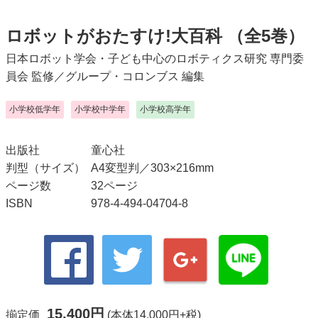
ロボットがおたすけ!大百科
（全5巻）
日本ロボット学会・子ども中心のロボティクス研究 専門委
員会
監修／
グループ・コロンブス
編集
小学校低学年
小学校中学年
小学校高学年
出版社
童心社
判型（サイズ）
A4変型判／303×216mm
ページ数
32ページ
ISBN
978-4-494-04704-8
15,400円
揃定価
(本体14,000円+税)