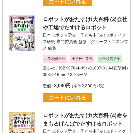
カートにいれる
ロボットがおたすけ!大百科 (3)会社
や工場でたすけるロボット
日本ロボット学会・子ども中心のロボティク
ス研究 専門委員会
監修／
グループ・コロンブ
ス
編集
小学校低学年
小学校中学年
小学校高学年
童心社
/ ISBN978-4-494-01897-0 / A4変型判 /
303×216mm / 32ページ
3,080円
定価
(本体2,800円+税)
カートにいれる
ロボットがおたすけ!大百科 (4)命を
まもるげんばでたすけるロボット
日本ロボット学会・子ども中心のロボティク