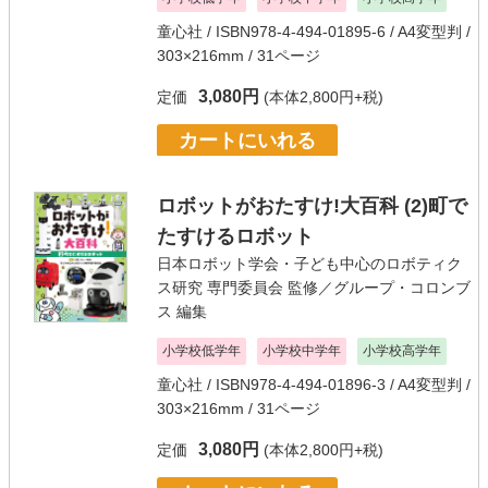
童心社
/ ISBN978-4-494-01895-6 / A4変型判 /
303×216mm / 31ページ
3,080円
定価
(本体2,800円+税)
カートにいれる
ロボットがおたすけ!大百科 (2)町で
たすけるロボット
日本ロボット学会・子ども中心のロボティク
ス研究 専門委員会
監修／
グループ・コロンブ
ス
編集
小学校低学年
小学校中学年
小学校高学年
童心社
/ ISBN978-4-494-01896-3 / A4変型判 /
303×216mm / 31ページ
3,080円
定価
(本体2,800円+税)