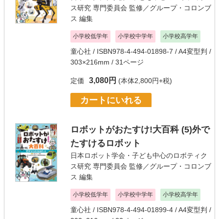
ス研究 専門委員会
監修／
グループ・コロンブ
ス
編集
小学校低学年
小学校中学年
小学校高学年
童心社
/ ISBN978-4-494-01898-7 / A4変型判 /
303×216mm / 31ページ
3,080円
定価
(本体2,800円+税)
カートにいれる
ロボットがおたすけ!大百科 (5)外で
たすけるロボット
日本ロボット学会・子ども中心のロボティク
ス研究 専門委員会
監修／
グループ・コロンブ
ス
編集
小学校低学年
小学校中学年
小学校高学年
童心社
/ ISBN978-4-494-01899-4 / A4変型判 /