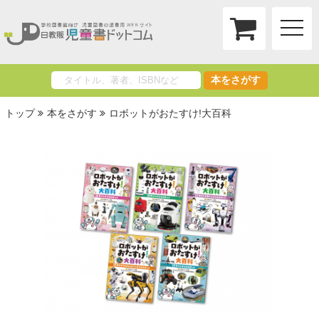
toggle
naviga
本をさがす
トップ
本をさがす
ロボットがおたすけ!大百科