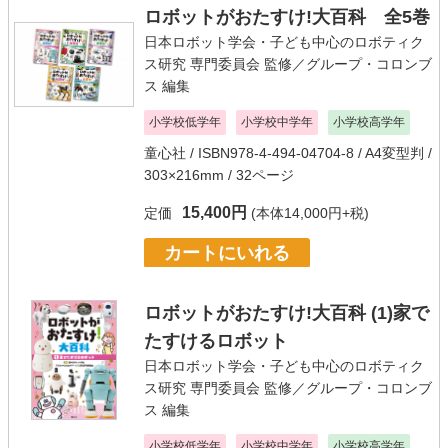
ロボットがおたすけ!大百科 全5巻
日本ロボット学会・子ども中心のロボティク
ス研究 専門委員会
監修／
グループ・コロンブ
ス
編集
小学校低学年
小学校中学年
小学校高学年
童心社
/ ISBN978-4-494-04704-8 / A4変型判 /
303×216mm / 32ページ
15,400円
定価
(本体14,000円+税)
カートにいれる
ロボットがおたすけ!大百科 (1)家で
たすけるロボット
日本ロボット学会・子ども中心のロボティク
ス研究 専門委員会
監修／
グループ・コロンブ
ス
編集
小学校低学年
小学校中学年
小学校高学年