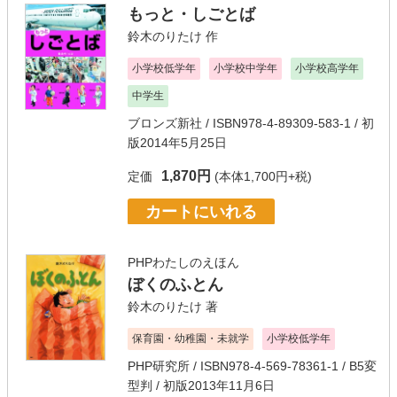
もっと・しごとば
鈴木のりたけ
作
小学校低学年
小学校中学年
小学校高学年
中学生
ブロンズ新社
/ ISBN978-4-89309-583-1 / 初
版2014年5月25日
1,870円
定価
(本体1,700円+税)
カートにいれる
PHPわたしのえほん
ぼくのふとん
鈴木のりたけ
著
保育園・幼稚園・未就学
小学校低学年
PHP研究所
/ ISBN978-4-569-78361-1 / B5変
型判 / 初版2013年11月6日