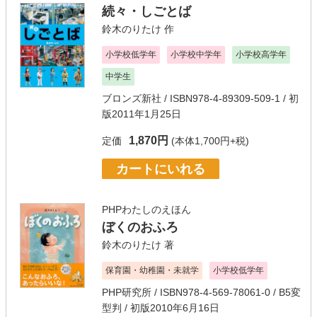
続々・しごとば
鈴木のりたけ
作
小学校低学年
小学校中学年
小学校高学年
中学生
ブロンズ新社
/ ISBN978-4-89309-509-1 / 初
版2011年1月25日
1,870円
定価
(本体1,700円+税)
カートにいれる
PHPわたしのえほん
ぼくのおふろ
鈴木のりたけ
著
保育園・幼稚園・未就学
小学校低学年
PHP研究所
/ ISBN978-4-569-78061-0 / B5変
型判 / 初版2010年6月16日