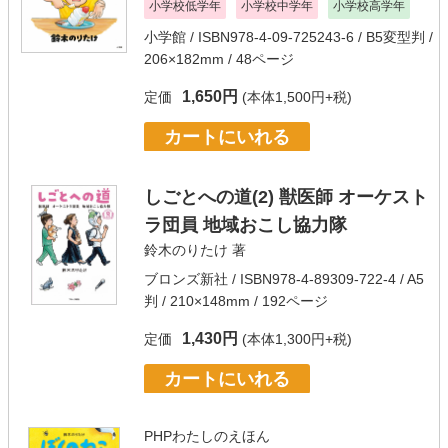
小学校低学年
小学校中学年
小学校高学年
小学館
/ ISBN978-4-09-725243-6 / B5変型判 /
206×182mm / 48ページ
1,650円
定価
(本体1,500円+税)
カートにいれる
しごとへの道(2) 獣医師 オーケスト
ラ団員 地域おこし協力隊
鈴木のりたけ
著
ブロンズ新社
/ ISBN978-4-89309-722-4 / A5
判 / 210×148mm / 192ページ
1,430円
定価
(本体1,300円+税)
カートにいれる
PHPわたしのえほん