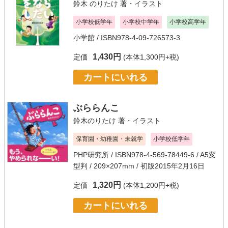
鈴木 のりたけ
著・イラスト
小学校低学年
小学校中学年
小学校高学年
小学館
/ ISBN978-4-09-726573-3
1,430円
定価
(本体1,300円+税)
カートにいれる
ぶららんこ
鈴木のりたけ
著・イラスト
保育園・幼稚園・未就学
小学校低学年
PHP研究所
/ ISBN978-4-569-78449-6 / A5変
型判 / 209×207mm / 初版2015年2月16日
1,320円
定価
(本体1,200円+税)
カートにいれる