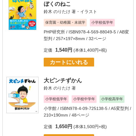
ぼくのねこ
鈴木 のりたけ
著・イラスト
保育園・幼稚園・未就学
小学校低学年
PHP研究所
/ ISBN978-4-569-88049-5 / AB変
型判 / 257×197×8mm / 32ページ
1,540円
定価
(本体1,400円+税)
カートにいれる
大ピンチずかん
鈴木 のりたけ
著
小学校低学年
小学校中学年
小学校高学年
小学館
/ ISBN978-4-09-725138-5 / A5変型判 /
210×190mm / 48ページ
1,650円
定価
(本体1,500円+税)