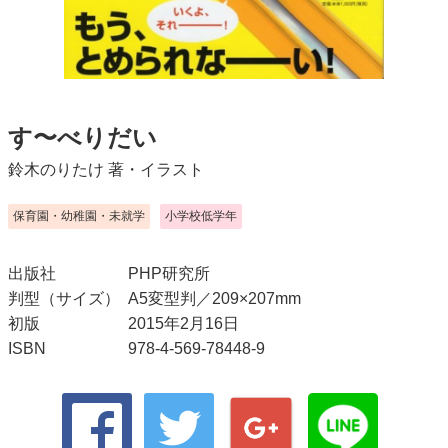
す〜べりだい
鈴木のりたけ
著・イラスト
保育園・幼稚園・未就学
小学校低学年
出版社
PHP研究所
判型（サイズ）
A5変型判／209×207mm
初版
2015年2月16日
ISBN
978-4-569-78448-9