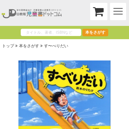
toggle
naviga
本をさがす
トップ
本をさがす
す〜べりだい