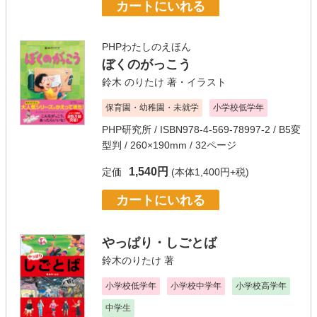
カートにいれる
PHPわたしのえほん
ぼくのがっこう
鈴木 のりたけ
著・イラスト
保育園・幼稚園・未就学
小学校低学年
PHP研究所
/ ISBN978-4-569-78997-2 / B5変
型判 / 260×190mm / 32ページ
1,540円
定価
(本体1,400円+税)
カートにいれる
やっぱり・しごとば
鈴木のりたけ
著
小学校低学年
小学校中学年
小学校高学年
中学生