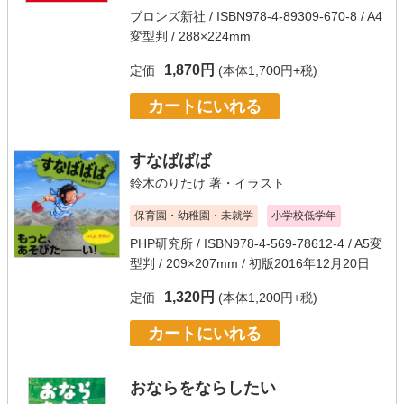
ブロンズ新社
/ ISBN978-4-89309-670-8 / A4
変型判 / 288×224mm
1,870円
定価
(本体1,700円+税)
カートにいれる
すなばばば
鈴木のりたけ
著・イラスト
保育園・幼稚園・未就学
小学校低学年
PHP研究所
/ ISBN978-4-569-78612-4 / A5変
型判 / 209×207mm / 初版2016年12月20日
1,320円
定価
(本体1,200円+税)
カートにいれる
おならをならしたい