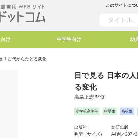
このサイトにつ
生向け
中学生向け
幼
 1 古代からたどる変化
目で見る 日本の人
る変化
高島正憲
監修
小学校高学年
中学生
高校生
出版社
文研出版
判型（サイズ）
A4判／297×2