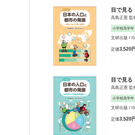
目で見る
高島正憲
監
小学校高学年
文研出版
/ I
3,520
定価
目で見る
高島正憲
監
小学校高学年
文研出版
/ I
3,520
定価