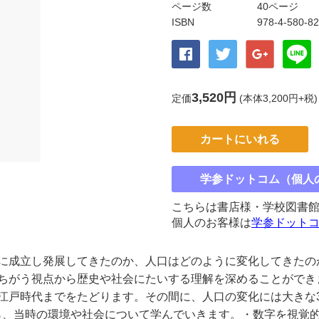
ページ数
40ページ
ISBN
978-4-580-8
3,520円
定価
(本体3,200円+税)
カートにいれる
学参ドットコム（個人
こちらは書店様・学校図書
個人のお客様は
学参ドット
うに成立し発展してきたのか、人口はどのように変化してきたの
ちがう視点から歴史や社会にたいする理解を深めることができ
江戸時代までをたどります。その間に、人口の変化には大きな
ら、当時の環境や社会について学んでいきます。・数字を視覚