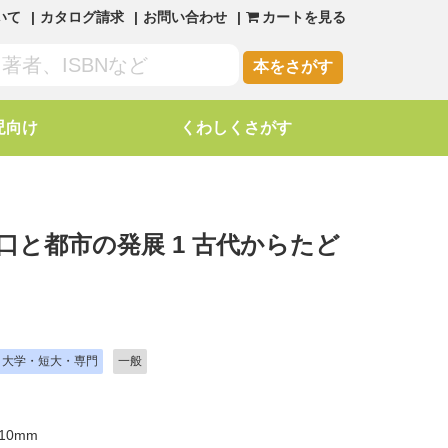
いて
カタログ請求
お問い合わせ
カートを見る
本をさがす
児向け
くわしくさがす
口と都市の発展 1 古代からたど
大学・短大・専門
一般
10mm