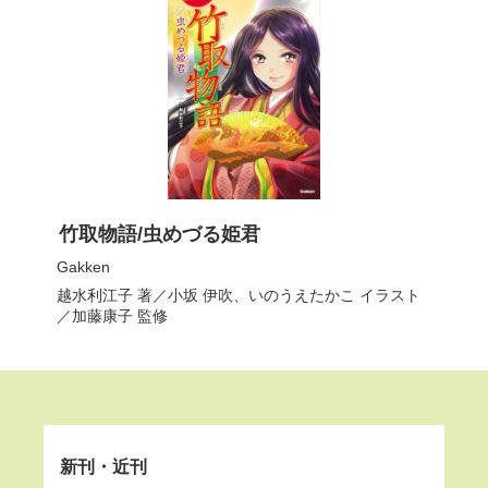
竹取物語/虫めづる姫君
Gakken
越水利江子
著／
小坂 伊吹
、
いのうえたかこ
イラスト
／
加藤康子
監修
新刊・近刊