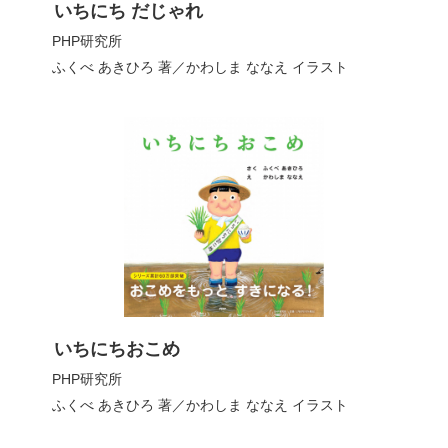
いちにち だじゃれ
PHP研究所
ふくべ あきひろ
著／
かわしま ななえ
イラスト
いちにちおこめ
PHP研究所
ふくべ あきひろ
著／
かわしま ななえ
イラスト