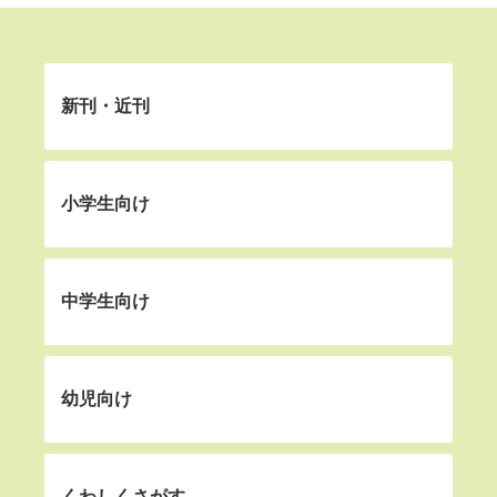
新刊・近刊
小学生向け
中学生向け
幼児向け
くわしくさがす