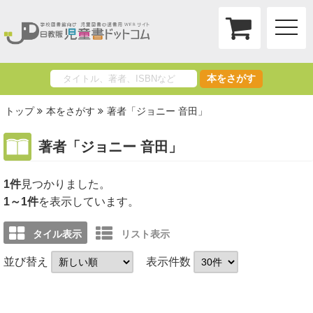
toggle
naviga
本をさがす
トップ
本をさがす
著者「ジョニー 音田」
著者「ジョニー 音田」
1件
1～1件
を表示しています。
タイル表示
リスト表示
並び替え
表示件数