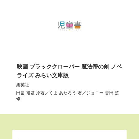
映画 ブラッククローバー 魔法帝の剣 ノベ
ライズ みらい文庫版
集英社
田畠 裕基
原著／
くま あたろう
著／
ジョニー 音田
監
修